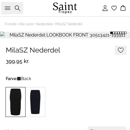
Søg
Log ind
Ku
Forside
Alle varer
Nederdele
MilaSZ Nederdel
MilaSZ Nederdel
399,95 kr.
Farve:
Black