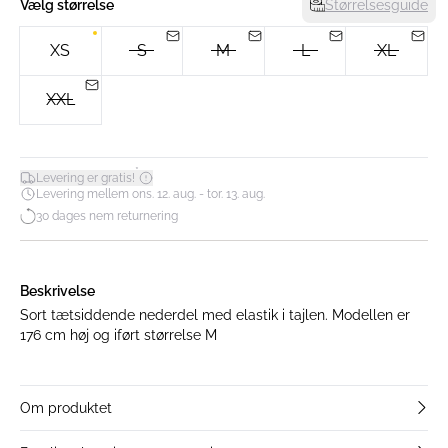
Vælg størrelse
Størrelsesguide
XS
S
M
L
XL
XXL
*
Levering er gratis!
Levering mellem ons. 12. aug. - tor. 13. aug.
30 dages nem returnering
Beskrivelse
Sort tætsiddende nederdel med elastik i tajlen. Modellen er
176 cm høj og iført størrelse M
Om produktet