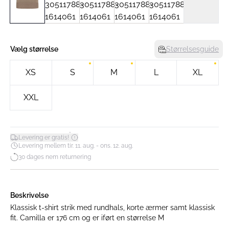
Vælg størrelse
Størrelsesguide
XS
S
M
L
XL
XXL
*
Levering er gratis!
Levering mellem tir. 11. aug. - ons. 12. aug.
30 dages nem returnering
Beskrivelse
Klassisk t-shirt strik med rundhals, korte ærmer samt klassisk
fit. Camilla er 176 cm og er iført en størrelse M