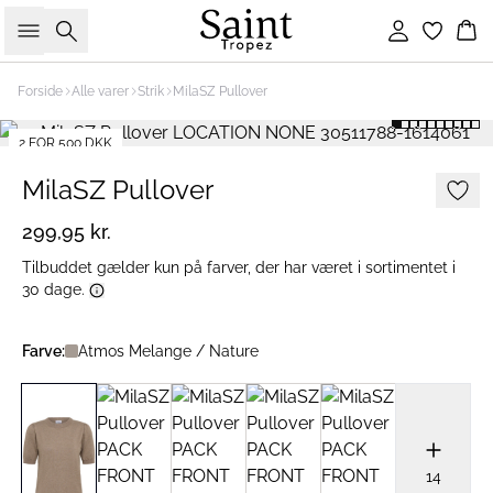
Søg
Log ind
Ku
Forside
Alle varer
Strik
MilaSZ Pullover
2 FOR 500 DKK
MilaSZ Pullover
299,95 kr.
Tilbuddet gælder kun på farver, der har været i sortimentet i
30 dage.
Farve:
Atmos Melange / Nature
14