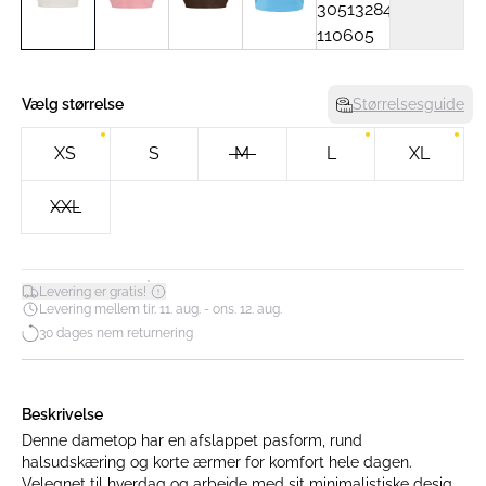
Vælg størrelse
Størrelsesguide
XS
S
M
L
XL
XXL
*
Levering er gratis!
Levering mellem tir. 11. aug. - ons. 12. aug.
30 dages nem returnering
Beskrivelse
Denne dametop har en afslappet pasform, rund
halsudskæring og korte ærmer for komfort hele dagen.
Velegnet til hverdag og arbejde med sit minimalistiske design,