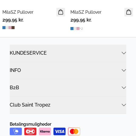
MilaSZ Pullover
NYHED
MilaSZ Pullover
NYHED
299,95 kr.
2 FOR 500 DKK
299,95 kr.
2 FOR 500 DKK
+
2
KUNDESERVICE
INFO
B2B
Club Saint Tropez
Betalingsmuligheder