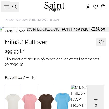
Søg
Log ind
Ku
Forside
Alle varer
Strik
MilaSZ Pullover
2 FOR 500 DKK
MilaSZ Pullover
299,95 kr.
Tilbuddet gælder kun på farver, der har været i sortimentet i
30 dage.
Farve:
Ice / White
6