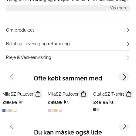
som passer til forskellige outfits.
Vis mere
Om produktet
Betaling, levering og returnering
Pleje & Vaskeanvisning
Ofte købt sammen med
Previous slide
Next s
MilaSZ Pullover
NYHED
MilaSZ Pullover
NYHED
OlaliaSZ T-shirt
NYHED
299,95 kr.
2 FOR 500 DKK
299,95 kr.
2 FOR 500 DKK
249,95 kr.
+
16
+
16
Previous slide
Next s
Du kan måske også lide