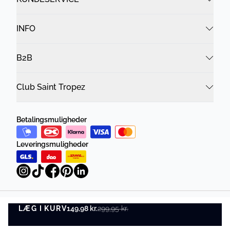
INFO
B2B
Club Saint Tropez
Betalingsmuligheder
Leveringsmuligheder
LÆG I KURV
Privatlivspolitik
149,98 kr.
299,95 kr.
Vilkår og betingelser
LÆG I KURV
©
DK Company Online A/S
2026