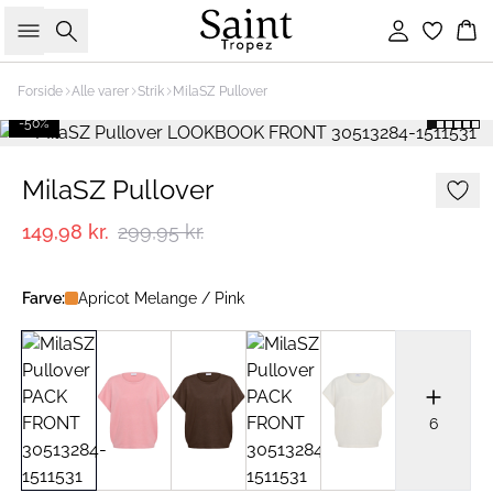
Søg
Log ind
Ku
Forside
Alle varer
Strik
MilaSZ Pullover
-50%
MilaSZ Pullover
149,98 kr.
299,95 kr.
Farve:
Apricot Melange / Pink
6