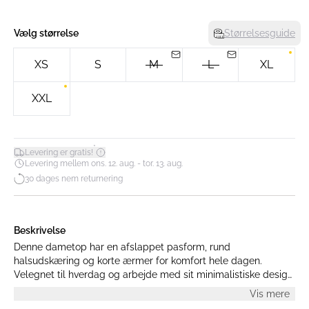
Vælg størrelse
Størrelsesguide
XS
S
M
L
XL
XXL
*
Levering er gratis!
Levering mellem ons. 12. aug. - tor. 13. aug.
30 dages nem returnering
Beskrivelse
Denne dametop har en afslappet pasform, rund
halsudskæring og korte ærmer for komfort hele dagen.
Velegnet til hverdag og arbejde med sit minimalistiske design,
som passer til forskellige outfits.
Vis mere