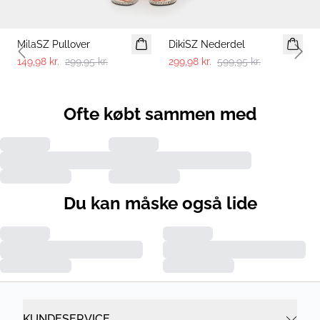
-50%
-50%
MilaSZ Pullover
DikiSZ Nederdel
Previous slide
Next 
149,98 kr.
299,95 kr.
299,98 kr.
599,95 kr.
Ofte købt sammen med
Du kan måske også lide
KUNDESERVICE