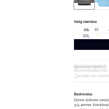
Vælg størrelse
XS
XXL
*
Levering er gratis!
Levering mellem man. 10. 
30 dages nem returner
Beskrivelse
Denne stribede sweat
3/4-ærmer. Kombinatio