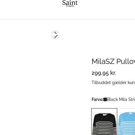
Next slide
2 FOR 500 DKK
MilaSZ Pullo
299,95 kr.
Tilbuddet gælder kun p
Farve:
Black Mila Str