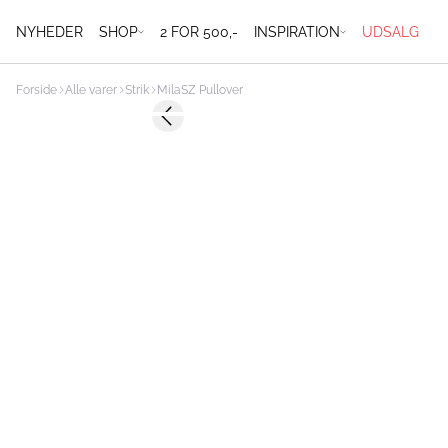
NYHEDER
SHOP
2 FOR 500,-
INSPIRATION
UDSALG
Forside
Alle varer
Strik
MilaSZ Pullover
Previous slide
2 FOR 500 DKK