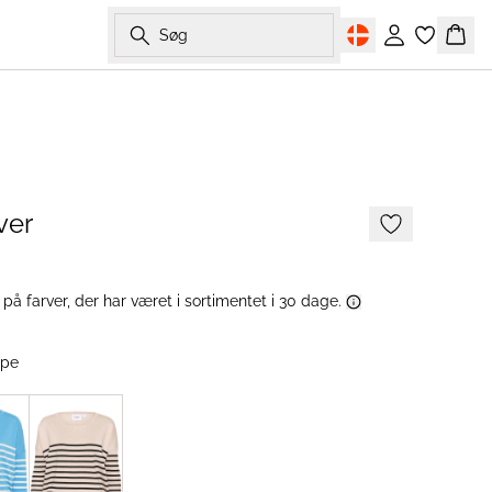
Søg
Log ind
Kurv
2 FOR 500 DKK
ver
å farver, der har været i sortimentet i 30 dage.
ipe