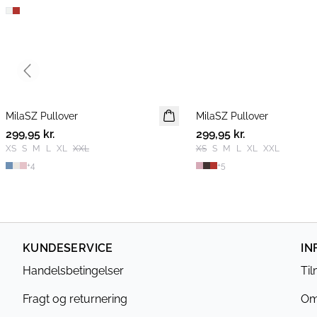
Previous slide
MilaSZ Pullover
NYHED
MilaSZ Pullover
NYHED
299,95 kr.
2 FOR 500 DKK
299,95 kr.
2 FOR 500 DKK
XS
S
M
L
XL
XXL
XS
S
M
L
XL
XXL
+
4
+
5
KUNDESERVICE
IN
Handelsbetingelser
Ti
Fragt og returnering
Om