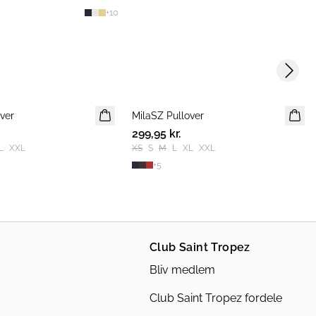
+
10
Next s
ver
MilaSZ Pullover
NYHED
KK
299,95 kr.
2 FOR 500 DKK
L
XXL
XS
S
M
L
XL
XXL
+
5
Club Saint Tropez
Bliv medlem
Club Saint Tropez fordele