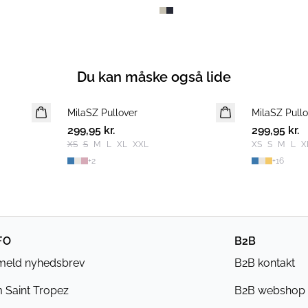
Du kan måske også lide
MilaSZ Pullover
NYHED
MilaSZ Pullo
NYHED
299,95 kr.
2 FOR 500 DKK
299,95 kr.
2 FOR 500 D
XS
S
M
L
XL
XXL
XS
S
M
L
X
+
2
+
16
FO
B2B
lmeld nyhedsbrev
B2B kontakt
 Saint Tropez
B2B webshop