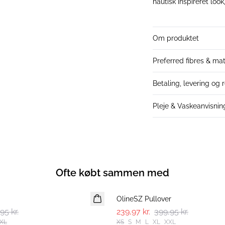
nautisk inspireret look
Om produktet
Preferred fibres & mat
Betaling, levering og 
Pleje & Vaskeanvisnin
Ofte købt sammen med
-40%
OlineSZ Pullover
95 kr.
239,97 kr.
399,95 kr.
XL
XS
S
M
L
XL
XXL