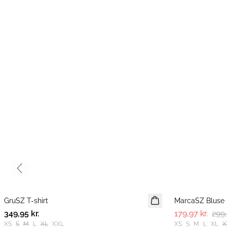
Previous slide
-40%
GruSZ T-shirt
NYHED
MarcaSZ Bluse
349,95 kr.
179,97 kr.
299,
XS
S
M
L
XL
XXL
XS
S
M
L
XL
X