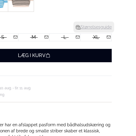
Størrelsesguide
S
M
L
XL
LÆG I KURV
aug. - tir. 11. aug.
ing
er har en afslappet pasform med bådhalsudskæring og
nen af brede og smalle striber skaber et klassisk,