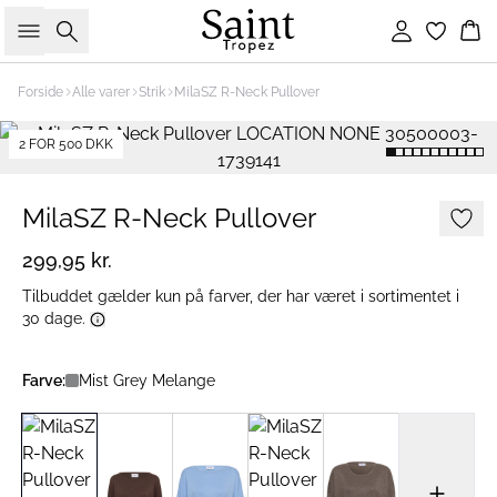
Søg
Log ind
Ku
Forside
Alle varer
Strik
MilaSZ R-Neck Pullover
2 FOR 500 DKK
MilaSZ R-Neck Pullover
299,95 kr.
Tilbuddet gælder kun på farver, der har været i sortimentet i
30 dage.
Farve:
Mist Grey Melange