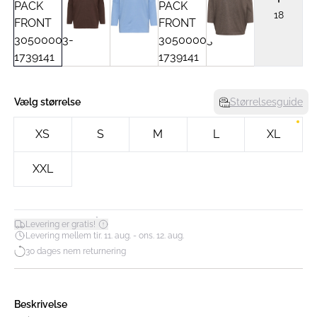
18
Vælg størrelse
Størrelsesguide
XS
S
M
L
XL
XXL
*
Levering er gratis!
Levering mellem tir. 11. aug. - ons. 12. aug.
30 dages nem returnering
Beskrivelse