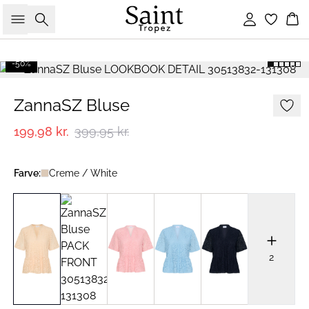
Søg
Log ind
Ku
-50%
ZannaSZ Bluse
199,98 kr.
399,95 kr.
Farve:
Creme / White
2