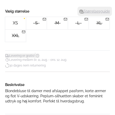
Vælg størrelse
Størrelsesguide
XS
S
M
L
XL
XXL
*
Levering er gratis!
Levering mellem tir. 11. aug. - ons. 12. aug.
30 dages nem returnering
Beskrivelse
Blondebluse til damer med afslappet pasform, korte ærmer
og flot V-udskæring. Peplum-silhuetten skaber et feminint
udtryk og høj komfort. Perfekt til hverdagsbrug.