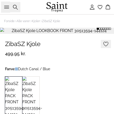
Søg
Log ind
Ku
Forside
Alle varer
Kjoler
ZibaSZ Kjole
ZibaSZ Kjole
499,95 kr.
Farve:
Dutch Canal / Blue