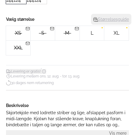
Vælg størrelse
Størrelsesguide
XS
S
M
L
XL
XXL
*
Levering er gratis!
Levering mellem ons. 12. aug. - tor. 13. aug.
30 dages nem returnering
Beskrivelse
Skjortekjole med lodrette striber og lige, afslappet pasform i
midi-længde. Kjolwn har stående krave, knaplukning foran,
bindebælte i taljen og lange ærmer, der kan rulles op og
fæstnes. Let, glat finish.
Vis mere