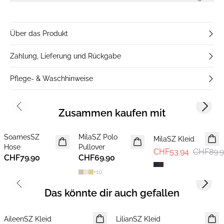
trägt Größe S.
Über das Produkt
Zahlung, Lieferung und Rückgabe
Pflege- & Waschhinweise
Previous slide
Next s
Zusammen kaufen mit
-40%
SoamesSZ
MilaSZ Polo
NEUHEIT
NEUHEIT
MilaSZ Kleid
Hose
Pullover
2 FOR 120 CHF
CHF53.94
CHF89.
CHF79.90
CHF69.90
+
10
Previous slide
Next s
Das könnte dir auch gefallen
-40%
-40%
AileenSZ Kleid
LilianSZ Kleid