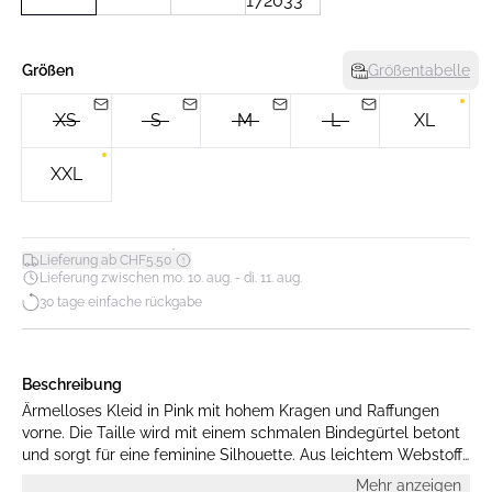
Größen
Größentabelle
XS
S
M
L
XL
XXL
*
Lieferung ab CHF5.50
Lieferung zwischen mo. 10. aug. - di. 11. aug.
30 tage einfache rückgabe
Beschreibung
Ärmelloses Kleid in Pink mit hohem Kragen und Raffungen
vorne. Die Taille wird mit einem schmalen Bindegürtel betont
und sorgt für eine feminine Silhouette. Aus leichtem Webstoff
mit weichem Fall gefertigt. Das Model ist 175 cm groß und
Mehr anzeigen