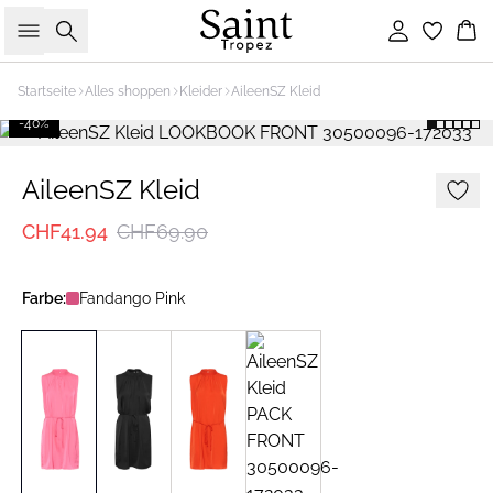
Suche
Einloggen
Wa
Startseite
Alles shoppen
Kleider
AileenSZ Kleid
-40%
AileenSZ Kleid
CHF41.94
CHF69.90
Farbe:
Fandango Pink