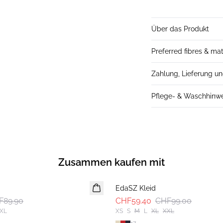
Über das Produkt
Preferred fibres & mat
Zahlung, Lieferung u
Pflege- & Waschhinw
Zusammen kaufen mit
-40%
EdaSZ Kleid
F89.90
CHF59.40
CHF99.00
XL
XS
S
M
L
XL
XXL