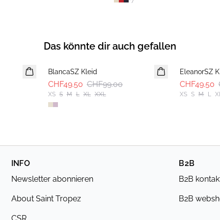
+
7
Das könnte dir auch gefallen
-50%
-50%
BlancaSZ Kleid
EleanorSZ K
CHF49.50
CHF99.00
CHF49.50
XS
S
M
L
XL
XXL
XS
S
M
L
X
INFO
B2B
Newsletter abonnieren
B2B kontak
About Saint Tropez
B2B webs
CSR