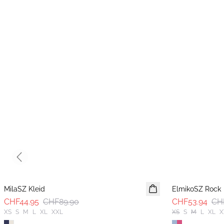
Previous slide
-50%
-40%
MilaSZ Kleid
ElmikoSZ Rock
CHF44.95
CHF89.90
CHF53.94
CH
XS
S
M
L
XL
XXL
XS
S
M
L
XL
X