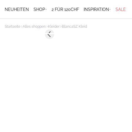
NEUHEITEN
SHOP
2 FÜR 120CHF
INSPIRATION
SALE
Startseite
Alles shoppen
Kleider
BlancaSZ Kleid
-60%
Previous slide