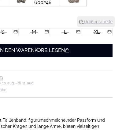
Größentabelle
S
M
L
XL
IN DEN WARENKORB LEGEN
0. aug. - di. 11. aug.
gabe
 Taillenband, figurumschmeichelnder Passform und
sischer Kragen und lange Ärmel bieten vielseitigen