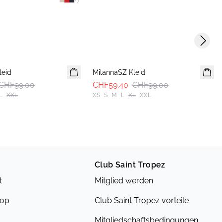
+
7
Next s
-40%
leid
MilannaSZ Kleid
CHF99.00
CHF59.40
CHF99.00
L
XXL
XS
S
M
L
XL
XXL
Club Saint Tropez
t
Mitglied werden
hop
Club Saint Tropez vorteile
Mitgliedschaftsbedingungen