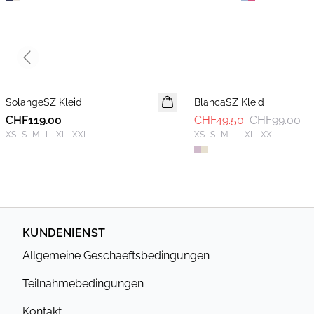
Previous slide
-50%
SolangeSZ Kleid
NEUHEIT
BlancaSZ Kleid
CHF119.00
CHF49.50
CHF99.00
XS
S
M
L
XL
XXL
XS
S
M
L
XL
XXL
KUNDENIENST
Allgemeine Geschaeftsbedingungen
Teilnahmebedingungen
Kontakt