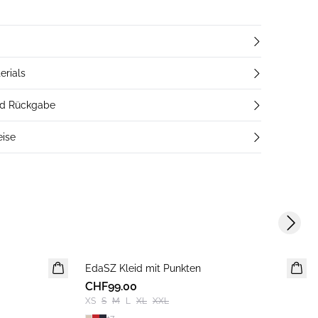
erials
nd Rückgabe
eise
Next s
EdaSZ Kleid mit Punkten
CHF99.00
XS
S
M
L
XL
XXL