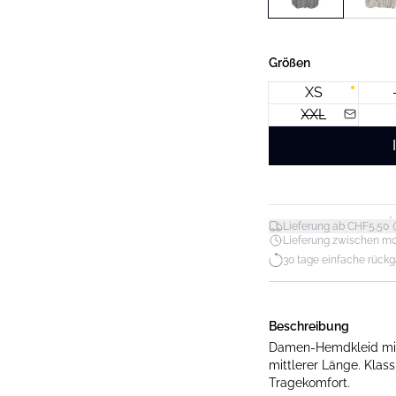
Größen
XS
XXL
*
Lieferung ab CHF5.50
Lieferung zwischen mo. 1
30 tage einfache rück
Beschreibung
Damen-Hemdkleid mit
mittlerer Länge. Klas
Tragekomfort.