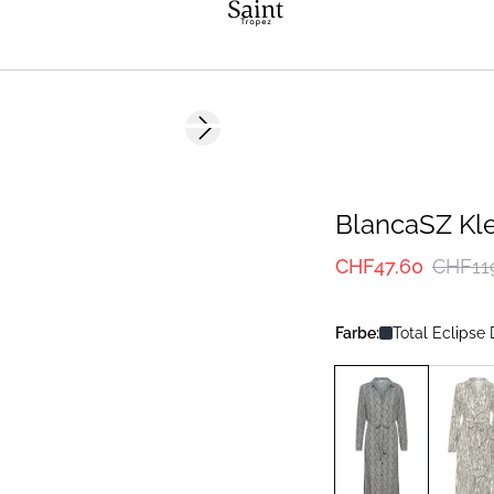
-60%
Next slide
BlancaSZ Kle
CHF47.60
CHF11
Farbe:
Total Eclipse 