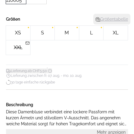
Größen
Größentabelle
XS
S
M
L
XL
XXL
*
Lieferung ab CHF5.50
Lieferung zwischen fr. 07. aug. - mo. 10. aug.
30 tage einfache rückgabe
Beschreibung
Diese Damenbluse verbindet eine lockere Passform mit
kurzen Ärmeln und stilvollem V-Ausschnitt. Das angenehm
weiche Material sorgt für hohen Tragekomfort und eignet sich
vielseitig für Alltag und Büro.
Mehr anzeigen