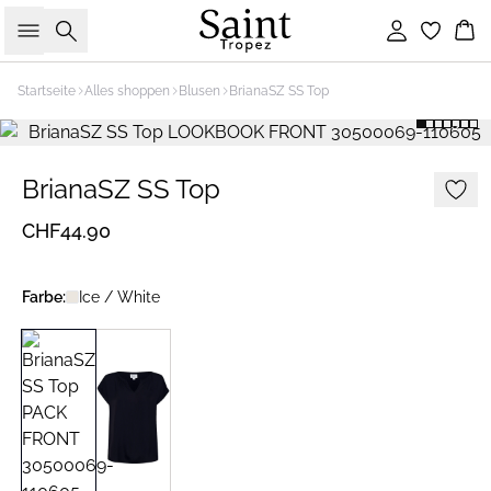
Suche
Einloggen
Wa
Startseite
Alles shoppen
Blusen
BrianaSZ SS Top
BrianaSZ SS Top
CHF44.90
Farbe:
Ice / White