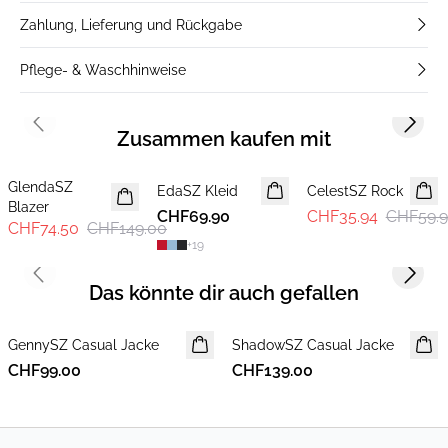
Zahlung, Lieferung und Rückgabe
Pflege- & Waschhinweise
Previous slide
Next s
Zusammen kaufen mit
-50%
-40%
GlendaSZ
EdaSZ Kleid
CelestSZ Rock
Blazer
CHF69.90
CHF35.94
CHF59.
CHF74.50
CHF149.00
+
19
Previous slide
Next s
Das könnte dir auch gefallen
GennySZ Casual Jacke
NEUHEIT
ShadowSZ Casual Jacke
NEUHEIT
CHF99.00
CHF139.00