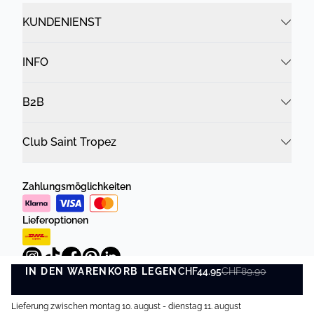
KUNDENIENST
INFO
B2B
Club Saint Tropez
Zahlungsmöglichkeiten
Lieferoptionen
IN DEN WARENKORB LEGEN
CHF44.95
CHF89.90
IN DEN WARENKORB LEGEN
Lieferung zwischen montag 10. august - dienstag 11. august
Datenschutzrichtlinie
Geschäftsbedingungen