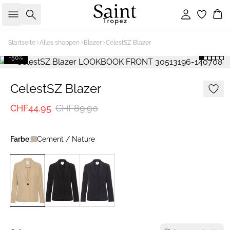
Suche
Einloggen
Wa
Startseite
Alles shoppen
Blazer
CelestSZ Blazer
-50%
CelestSZ Blazer
CHF44.95
CHF89.90
Farbe:
Cement / Nature