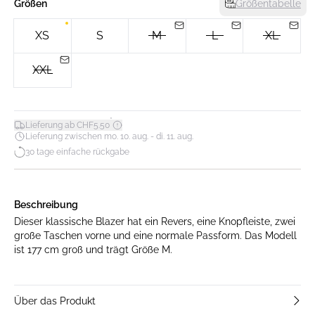
Größen
Größentabelle
XS
S
M
L
XL
XXL
*
Lieferung ab CHF5.50
Lieferung zwischen mo. 10. aug. - di. 11. aug.
30 tage einfache rückgabe
Beschreibung
Dieser klassische Blazer hat ein Revers, eine Knopfleiste, zwei
große Taschen vorne und eine normale Passform. Das Modell
ist 177 cm groß und trägt Größe M.
Über das Produkt