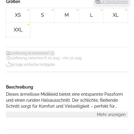
Größen
Größentabelle
XS
S
M
L
XL
XXL
*
Lieferung ist kostenlos!
Lieferung zwischen fr. 07. aug. - mo. 10. aug.
30 tage einfache rückgabe
Beschreibung
Dieses ärmellose Midikleid bietet eine entspannte Passform
und einen runden Halsausschnitt. Der schlichte, fließende
Schnitt sorgt für Komfort und Vielseitigkeit – perfekt für
verschiedene Anlässe.
Mehr anzeigen