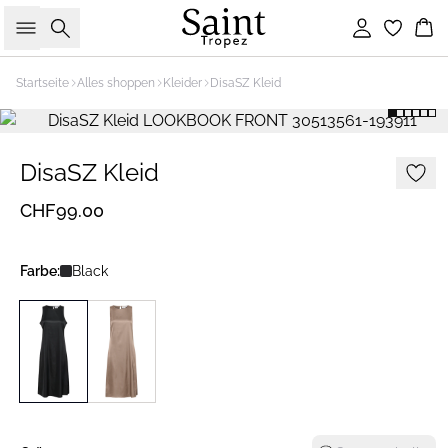
Suche
Einloggen
Wa
Startseite
Alles shoppen
Kleider
DisaSZ Kleid
DisaSZ Kleid
CHF99.00
Farbe:
Black