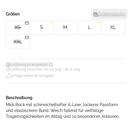
Größen
Größentabelle
XS
S
M
L
XL
XXL
*
Lieferung ist kostenlos!
Lieferung zwischen mo. 10. aug. - di. 11. aug.
30 tage einfache rückgabe
Beschreibung
Midi-Rock mit schmeichelhafter A-Linie, lockerer Passform
und elastischem Bund. Weich fallend für vielfältige
Tragemöglichkeiten im Alltag und zu besonderen Anlässen.