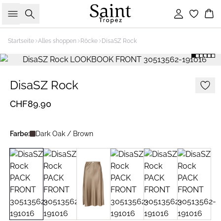
Suche
Einloggen
Wa
Startseite
Alles shoppen
Röcke
DisaSZ Rock
DisaSZ Rock
CHF89.90
Farbe:
Dark Oak / Brown