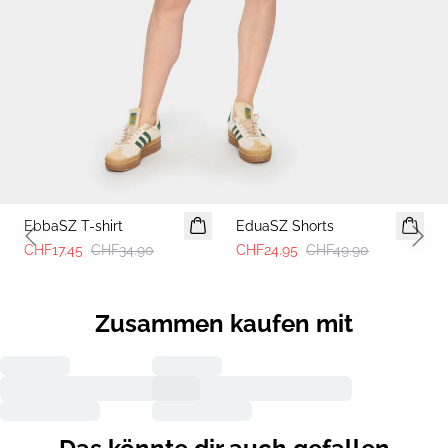
-50%
-50%
EbbaSZ T-shirt
EduaSZ Shorts
Previous slide
Next 
CHF17.45
CHF34.90
CHF24.95
CHF49.90
Zusammen kaufen mit