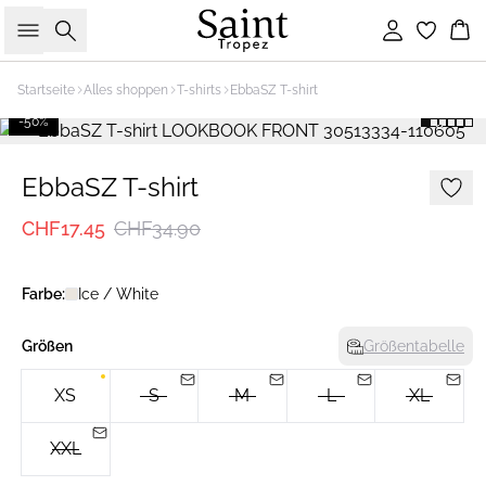
Suche
Einloggen
Wa
Startseite
Alles shoppen
T-shirts
EbbaSZ T-shirt
-50%
EbbaSZ T-shirt
CHF17.45
CHF34.90
Farbe:
Ice / White
Größen
Größentabelle
XS
S
M
L
XL
XXL