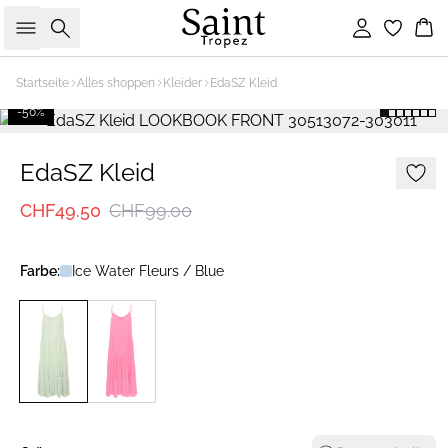
Suche
Einloggen
Wa
Startseite
Alles shoppen
Kleider
EdaSZ Kleid
-50%
EdaSZ Kleid
CHF49.50
CHF99.00
Farbe:
Ice Water Fleurs / Blue