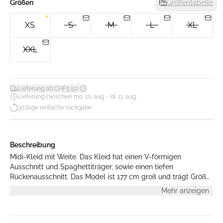
Größen
Größentabelle
XS
S
M
L
XL
XXL
*
Lieferung ab CHF5.50
Lieferung zwischen mo. 10. aug. - di. 11. aug.
30 tage einfache rückgabe
Beschreibung
Midi-Kleid mit Weite. Das Kleid hat einen V-förmigen
Ausschnitt und Spaghettiträger, sowie einen tiefen
Rückenausschnitt. Das Model ist 177 cm groß und trägt Größe
M
Mehr anzeigen