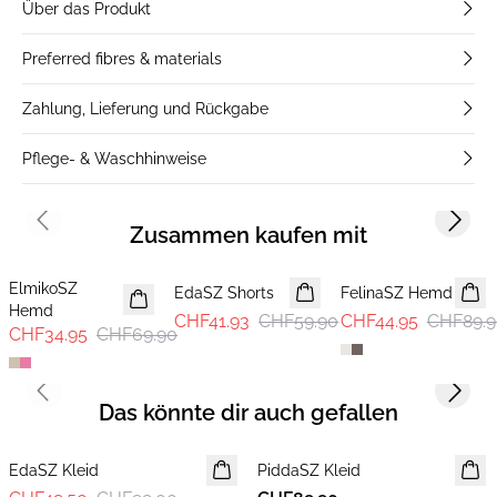
Über das Produkt
Preferred fibres & materials
Zahlung, Lieferung und Rückgabe
Pflege- & Waschhinweise
Previous slide
Next s
Zusammen kaufen mit
-50%
30%
-50%
ElmikoSZ
EdaSZ Shorts
FelinaSZ Hemd
Hemd
CHF41.93
CHF59.90
CHF44.95
CHF89.9
CHF34.95
CHF69.90
Previous slide
Next s
Das könnte dir auch gefallen
-50%
EdaSZ Kleid
PiddaSZ Kleid
NEUHEIT