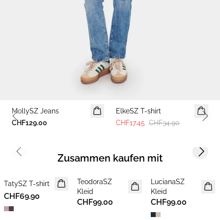
-50%
MollySZ Jeans
ElkeSZ T-shirt
Previous slide
Next 
CHF129.00
CHF17.45
CHF34.90
Previous slide
Next s
Zusammen kaufen mit
TeodoraSZ
LucianaSZ
TatySZ T-shirt
NEUHEIT
NEUHEIT
NEUHEIT
Kleid
Kleid
CHF69.90
CHF99.00
CHF99.00