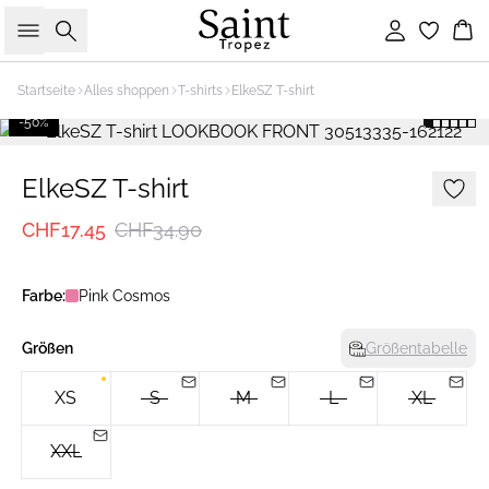
Suche
Einloggen
Wa
Startseite
Alles shoppen
T-shirts
ElkeSZ T-shirt
-50%
ElkeSZ T-shirt
CHF17.45
CHF34.90
Farbe:
Pink Cosmos
Größen
Größentabelle
XS
S
M
L
XL
XXL