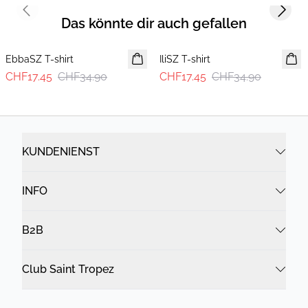
Previous slide
Next s
Das könnte dir auch gefallen
-50%
-50%
EbbaSZ T-shirt
IliSZ T-shirt
CHF17.45
CHF34.90
CHF17.45
CHF34.90
KUNDENIENST
INFO
B2B
Club Saint Tropez