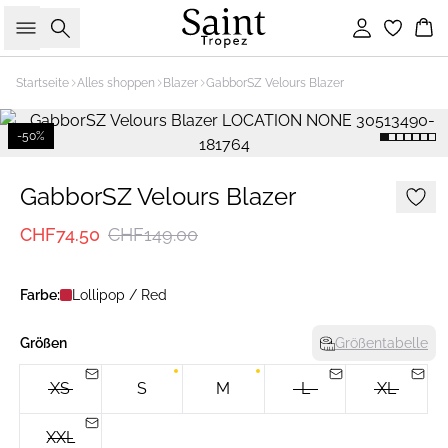
Suche
Einloggen
Wa
Startseite
Alles shoppen
Blazer
GabborSZ Velours Blazer
-50%
GabborSZ Velours Blazer
CHF74.50
CHF149.00
Farbe:
Lollipop / Red
Größen
Größentabelle
XS
S
M
L
XL
XXL