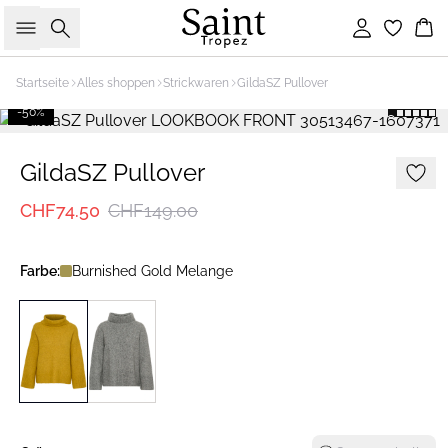
Suche
Einloggen
Wa
Startseite
Alles shoppen
Strickwaren
GildaSZ Pullover
-50%
GildaSZ Pullover
CHF74.50
CHF149.00
Farbe:
Burnished Gold Melange