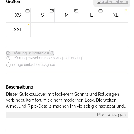
Größen
Größentabelle
XS
S
M
L
XL
XXL
*
Lieferung ist kostenlos!
Lieferung zwischen mo. 10. aug. - di. 11. aug.
30 tage einfache rückgabe
Beschreibung
Dieser Strickpullover mit lockerem Schnitt und Rollkragen
verbindet Komfort mit einem modernen Look. Die weiten
Ärmel und Ripp-Details machen ihn vielseitig einsetzbar und
angenehm zu tragen.
Mehr anzeigen