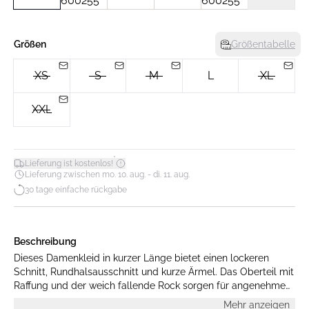
Größen
Größentabelle
XS
S
M
L
XL
XXL
*
Lieferung ist kostenlos!
Lieferung zwischen mo. 10. aug. - di. 11. aug.
30 tage einfache rückgabe
Beschreibung
Dieses Damenkleid in kurzer Länge bietet einen lockeren
Schnitt, Rundhalsausschnitt und kurze Ärmel. Das Oberteil mit
Raffung und der weich fallende Rock sorgen für angenehmen
Tragekomfort und vielseitigen Stil.
Mehr anzeigen