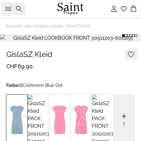
Suche
Einloggen
Wa
Startseite
Alles shoppen
Kleider
GislaSZ Kleid
GislaSZ Kleid
CHF69.90
Farbe:
Cashmere Blue Dot
7