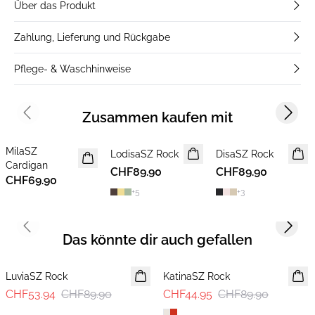
Über das Produkt
Zahlung, Lieferung und Rückgabe
Pflege- & Waschhinweise
Zusammen kaufen mit
Previous slide
Next s
MilaSZ
NEUHEIT
LodisaSZ Rock
NEUHEIT
DisaSZ Rock
Cardigan
2 FOR 120 CHF
CHF89.90
CHF89.90
CHF69.90
+
5
+
3
Previous slide
Next s
Das könnte dir auch gefallen
-40%
-50%
LuviaSZ Rock
KatinaSZ Rock
CHF53.94
CHF89.90
CHF44.95
CHF89.90