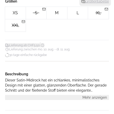
Größen
Größentabelle
XS
S
M
L
XL
XXL
*
Lieferung ab CHF5.50
Lieferung zwischen mo. 10. aug. - di. 11. aug.
30 tage einfache rückgabe
Beschreibung
Dieser Satin-Midirock hat ein schlankes, minimalistisches
Design mit einer glatten, glänzenden Oberfläche. Der gerade
Schnitt und der fließende Stoff bieten eine elegante
Silhouette, ideal für legere und formelle Anlässe.
Mehr anzeigen