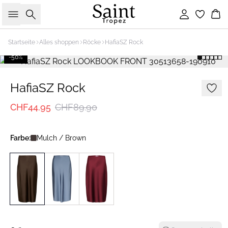
Suche
Einloggen
Wa
Startseite
Alles shoppen
Röcke
HafiaSZ Rock
-50%
HafiaSZ Rock
CHF44.95
CHF89.90
Farbe:
Mulch / Brown