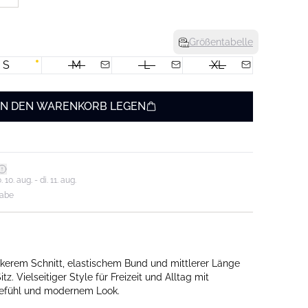
Größentabelle
S
M
L
XL
IN DEN WARENKORB LEGEN
0. aug. - di. 11. aug.
gabe
kerem Schnitt, elastischem Bund und mittlerer Länge
z. Vielseitiger Style für Freizeit und Alltag mit
fühl und modernem Look.