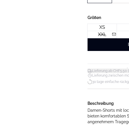
Größen
XS
XXL
*
Lieferung ab CHF5.50
Lieferung zwischen mo. 1
30 tage einfache rück
Beschreibung
Damen-Shorts mit loc
bieten komfortablen Sit
angenehmem Tragege