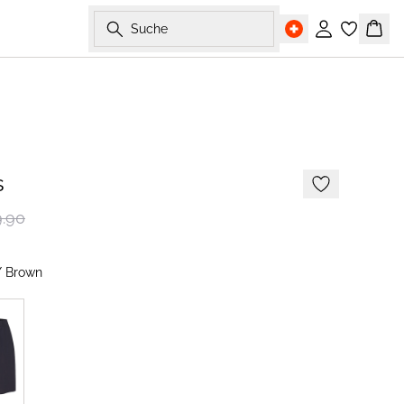
Suche
Einloggen
Ware
s
.90
 Brown