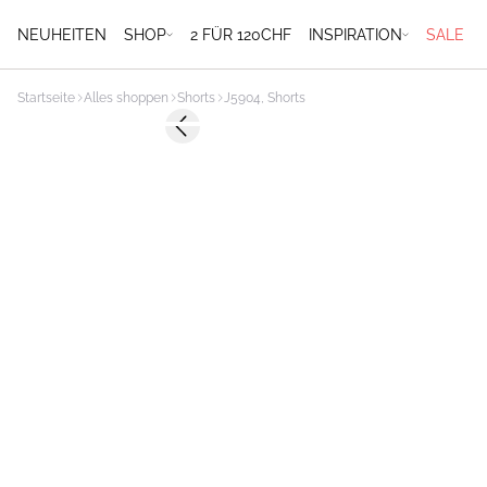
NEUHEITEN
SHOP
2 FÜR 120CHF
INSPIRATION
SALE
Startseite
Alles shoppen
Shorts
J5904, Shorts
-50%
Previous slide