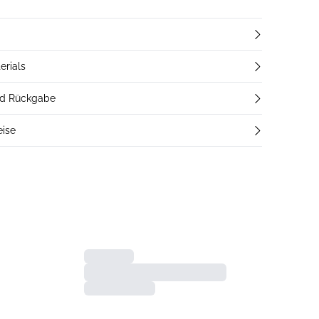
erials
nd Rückgabe
eise