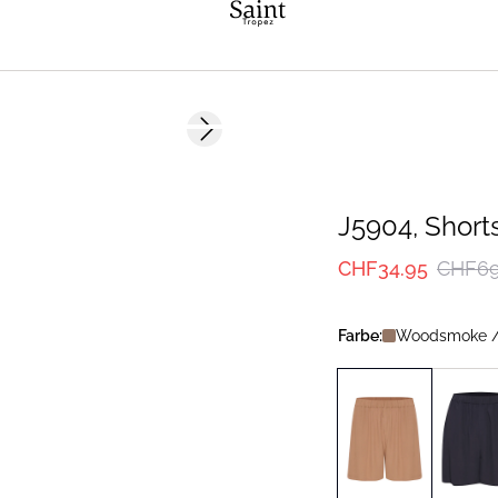
-50%
Next slide
J5904, Short
CHF34.95
CHF69
Farbe:
Woodsmoke /