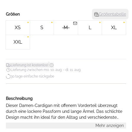
Größen
Größentabelle
XS
S
M
L
XL
XXL
*
Lieferung ist kostenlos!
Lieferung zwischen mo. 10. aug. - di. 11. aug.
30 tage einfache rückgabe
Beschreibung
Dieser Damen-Cardigan mit offenem Vorderteil überzeugt
durch eine lockere Passform und lange Ärmel. Das schlichte
Design macht ihn ideal für den Alltag und verschiedenste
Anlässe.
Mehr anzeigen