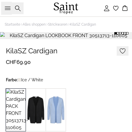
Suche
Einloggen
Wa
Startseite
Alles shoppen
Strickwaren
KilaSZ Cardigan
KilaSZ Cardigan
CHF69.90
Farbe:
Ice / White