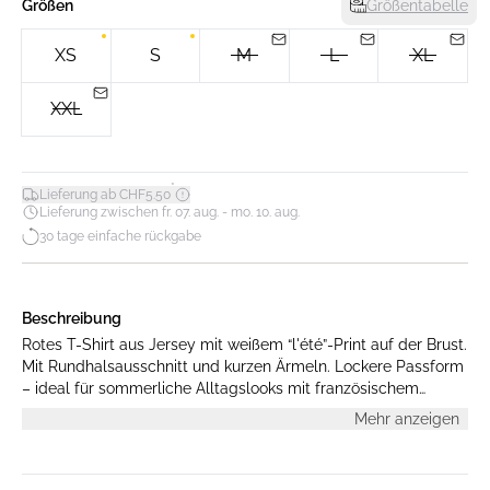
Größen
Größentabelle
XS
S
M
L
XL
XXL
*
Lieferung ab CHF5.50
Lieferung zwischen fr. 07. aug. - mo. 10. aug.
30 tage einfache rückgabe
Beschreibung
Rotes T-Shirt aus Jersey mit weißem “l'été”-Print auf der Brust.
Mit Rundhalsausschnitt und kurzen Ärmeln. Lockere Passform
– ideal für sommerliche Alltagslooks mit französischem
Touch. Das Model ist 175 cm groß und trägt Größe S.
Mehr anzeigen