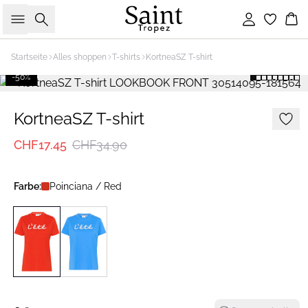
Suche
Einloggen
Wa
Startseite
Alles shoppen
T-shirts
KortneaSZ T-shirt
-50%
KortneaSZ T-shirt
CHF17.45
CHF34.90
Farbe:
Poinciana / Red