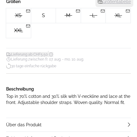
Größen
Größentabelle
XS
S
M
L
XL
XXL
*
Lieferung ab CHF5.50
Lieferung zwischen fr. 07. aug. - mo. 10. aug.
30 tage einfache rückgabe
Beschreibung
Top in 70% cotton and 30% silk with V-neckline and lace at the
front. Adjustable shoulder straps. Woven quality. Normal fit.
Über das Produkt