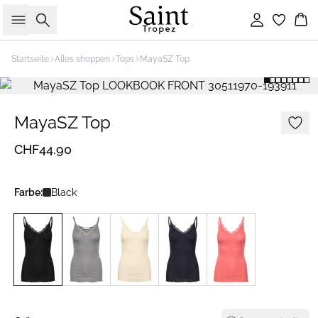
Suche
Einloggen
Wa
Startseite
Alles shoppen
Tops
MayaSZ Top
MayaSZ Top
CHF44.90
Farbe:
Black