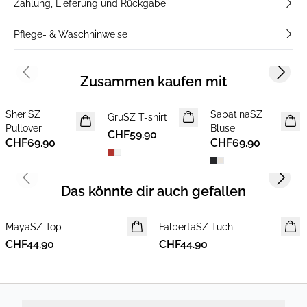
Zahlung, Lieferung und Rückgabe
Pflege- & Waschhinweise
Previous slide
Next s
Zusammen kaufen mit
SheriSZ
SabatinaSZ
NEUHEIT
GruSZ T-shirt
NEUHEIT
NEUHEIT
Pullover
Bluse
CHF59.90
CHF69.90
CHF69.90
Previous slide
Next s
Das könnte dir auch gefallen
MayaSZ Top
FalbertaSZ Tuch
NEUHEIT
CHF44.90
CHF44.90