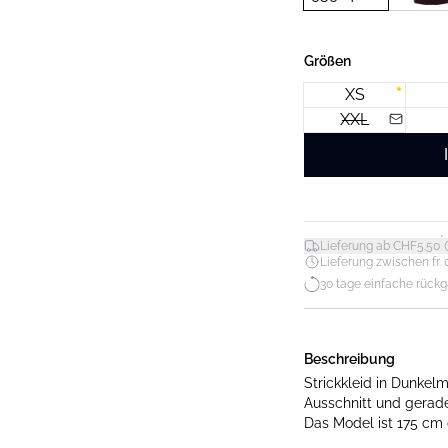
Größen
XS
XXL
*
Lieferung ab CHF5.50
Lieferung zwischen fr. 0
30 tage einfache rück
Beschreibung
Strickkleid in Dunkel
Ausschnitt und gerader
Das Model ist 175 cm 