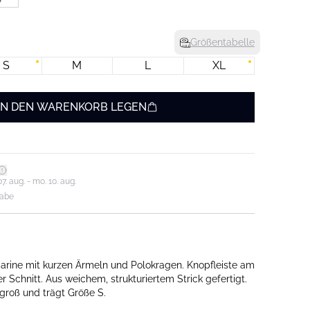
Größentabelle
S
M
L
XL
IN DEN WARENKORB LEGEN
7. aug. - mo. 10. aug.
gabe
marine mit kurzen Ärmeln und Polokragen. Knopfleiste am
 Schnitt. Aus weichem, strukturiertem Strick gefertigt.
groß und trägt Größe S.