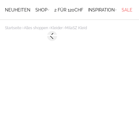
NEUHEITEN
SHOP
2 FÜR 120CHF
INSPIRATION
SALE
Startseite
Alles shoppen
Kleider
MilaSZ Kleid
-40%
Previous slide