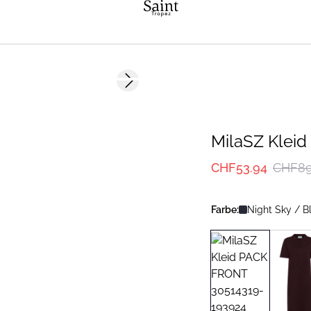
-40%
Next slide
MilaSZ Kleid
CHF53.94
CHF89
Farbe:
Night Sky / B