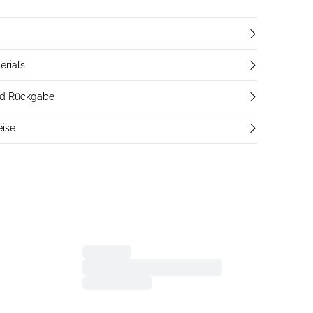
erials
nd Rückgabe
eise