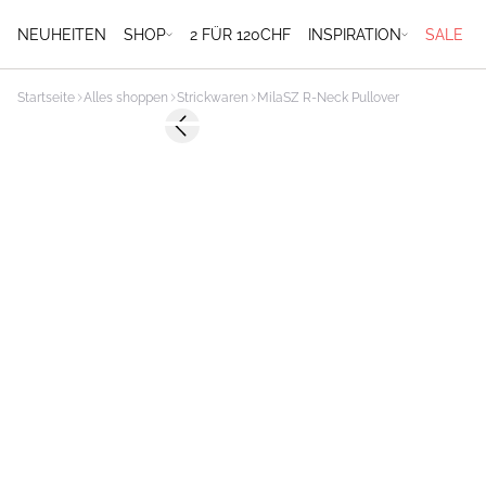
NEUHEITEN
SHOP
2 FÜR 120CHF
INSPIRATION
SALE
Startseite
Alles shoppen
Strickwaren
MilaSZ R-Neck Pullover
Previous slide
2 FOR 120 CHF