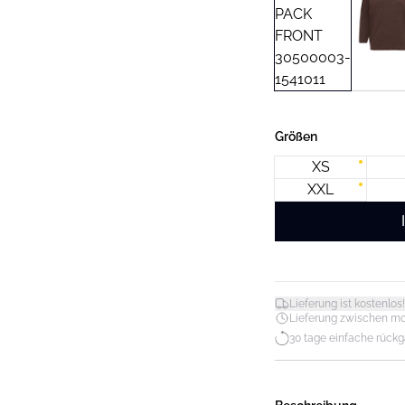
Größen
XS
XXL
Lieferung ist kostenlos!
Lieferung zwischen mo. 1
30 tage einfache rück