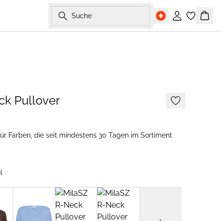
Suche
Einloggen
Ware
2 FOR 120 CHF
ck Pullover
für Farben, die seit mindestens 30 Tagen im Sortiment
l