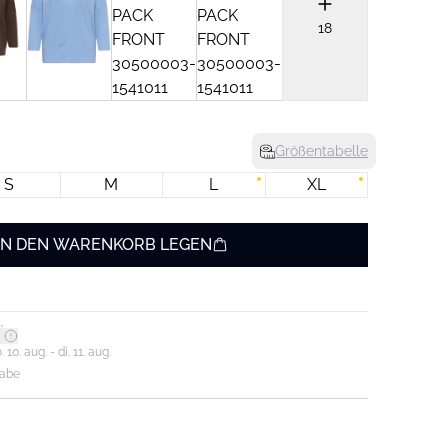
18
Größentabelle
S
M
L
XL
IN DEN WARENKORB LEGEN
*
0. aug. - di. 11. aug.
gabe