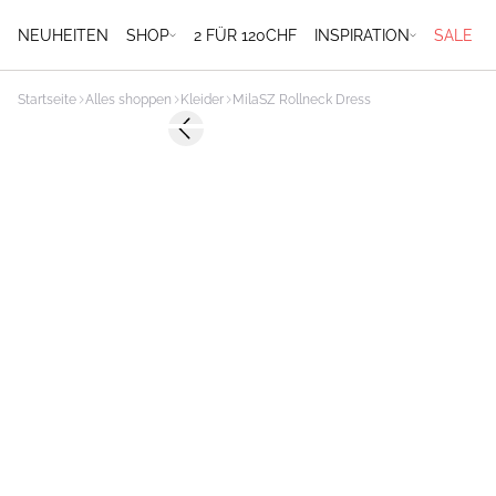
NEUHEITEN
SHOP
2 FÜR 120CHF
INSPIRATION
SALE
Startseite
Alles shoppen
Kleider
MilaSZ Rollneck Dress
Previous slide