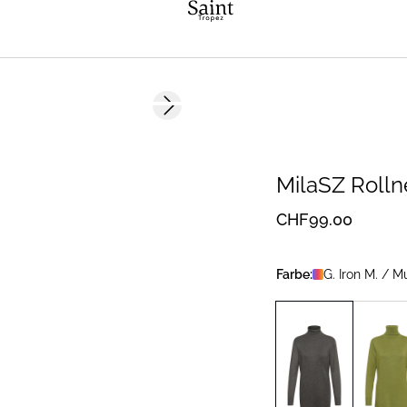
Next slide
MilaSZ Rolln
CHF99.00
Farbe:
G. Iron M. / Mu