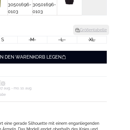
Größentabelle
S
M
L
XL
IN DEN WARENKORB LEGEN
*
7. aug. - mo. 10. aug.
gabe
ert eine gerade Silhouette mit einem enganliegenden
n Ärmeln. Das Modell endet oberhalb des Knies und