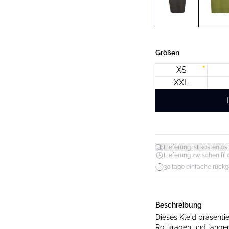
Größen
XS
XXL
Lieferung ist kostenlos!
Lieferung zwischen fr. 0
30 tage einfache rück
Beschreibung
Dieses Kleid präsenti
Rollkragen und lange