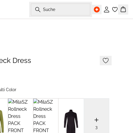
Suche
Einloggen
Ware
eck Dress
lti Color
3