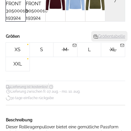
7
Größen
Größentabelle
XS
S
M
L
XL
XXL
*
Lieferung ist kostenlos!
Lieferung zwischen fr. 07. aug. - mo. 10. aug.
30 tage einfache rückgabe
Beschreibung
Dieser Rollkragenpullover bietet eine gemütliche Passform