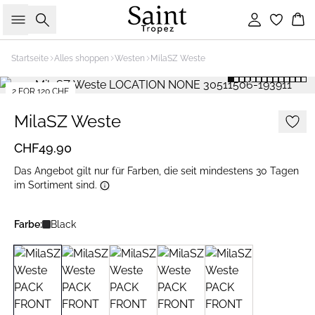
Suche
Einloggen
Wa
Startseite
Alles shoppen
Westen
MilaSZ Weste
2 FOR 120 CHF
MilaSZ Weste
CHF49.90
Das Angebot gilt nur für Farben, die seit mindestens 30 Tagen
im Sortiment sind.
Farbe:
Black