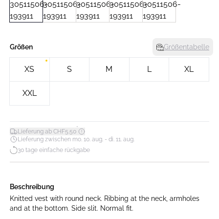
Größen
Größentabelle
XS
S
M
L
XL
XXL
*
Lieferung ab CHF5.50
Lieferung zwischen mo. 10. aug. - di. 11. aug.
30 tage einfache rückgabe
Beschreibung
Knitted vest with round neck. Ribbing at the neck, armholes
and at the bottom. Side slit. Normal fit.