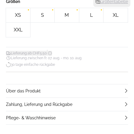
Größen
Größentabelle
XS
S
M
L
XL
XXL
*
Lieferung ab CHF5.50
Lieferung zwischen fr. 07. aug. - mo. 10. aug.
30 tage einfache rückgabe
Über das Produkt
Zahlung, Lieferung und Rückgabe
Pflege- & Waschhinweise