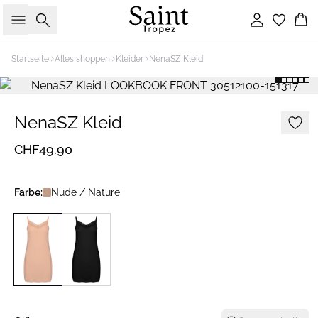
Suche
Einloggen
Wa
Startseite
Alles shoppen
Kleider
NenaSZ Kleid
NenaSZ Kleid
CHF49.90
Farbe:
Nude / Nature