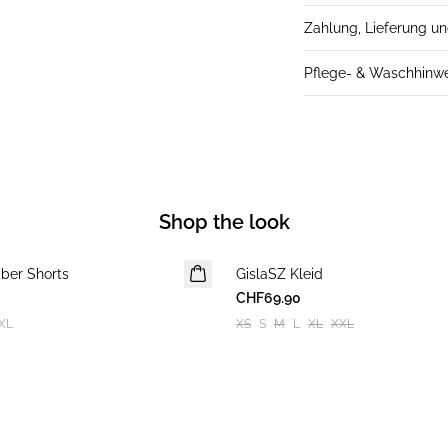
Zahlung, Lieferung u
Pflege- & Waschhinw
Shop the look
iber Shorts
GislaSZ Kleid
CHF69.90
XL
XS
S
M
L
XL
XXL