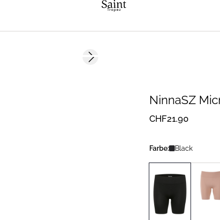
Next slide
NinnaSZ Micr
CHF21.90
Farbe:
Black