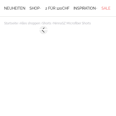
NEUHEITEN
SHOP
2 FÜR 120CHF
INSPIRATION
SALE
Startseite
Alles shoppen
Shorts
NinnaSZ Microfiber Shorts
Previous slide