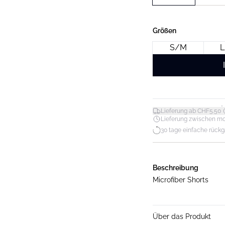
Größen
S/M
L
*
Lieferung ab CHF5.50
Lieferung zwischen mo. 1
30 tage einfache rück
Beschreibung
Microfiber Shorts
Über das Produkt