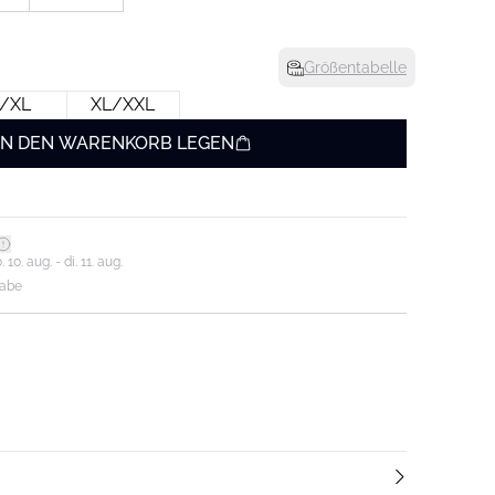
Größentabelle
/XL
XL/XXL
IN DEN WARENKORB LEGEN
0. aug. - di. 11. aug.
gabe