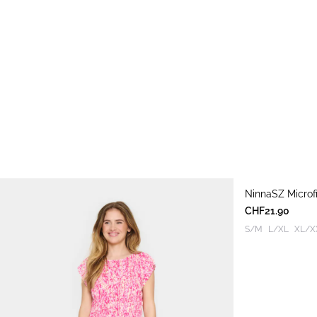
NinnaSZ Microf
CHF21.90
S/M
L/XL
XL/X