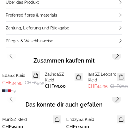
Über das Produkt
Preferred fibres & materials
Zahlung, Lieferung und Rückgabe
Pflege- & Waschhinweise
Previous slide
Next s
Zusammen kaufen mit
-50%
-50%
ZalindaSZ
IaraSZ Leopard
EdaSZ Kleid
Kleid
Kleid
CHF34.95
CHF69.90
CHF99.00
CHF44.95
CHF89.9
+
19
Previous slide
Next s
Das könnte dir auch gefallen
MuniSZ Kleid
LindzySZ Kleid
NEUHEIT
CHF99.00
CHF119.00