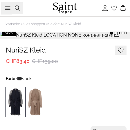
Suche
Einloggen
Wa
Startseite
Alles shoppen
Kleider
NuriSZ Kleid
-40%
NuriSZ Kleid
CHF83.40
CHF139.00
Farbe:
Black