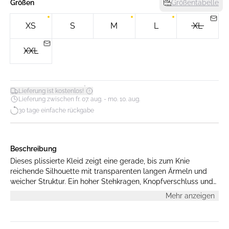
Größen
Größentabelle
XS
S
M
L
XL
XXL
*
Lieferung ist kostenlos!
Lieferung zwischen fr. 07. aug. - mo. 10. aug.
30 tage einfache rückgabe
Beschreibung
Dieses plissierte Kleid zeigt eine gerade, bis zum Knie
reichende Silhouette mit transparenten langen Ärmeln und
weicher Struktur. Ein hoher Stehkragen, Knopfverschluss und
breiter Bindegürtel aus dem gleichen Stoff verleihen dem
Mehr anzeigen
Design eine dezente Eleganz.