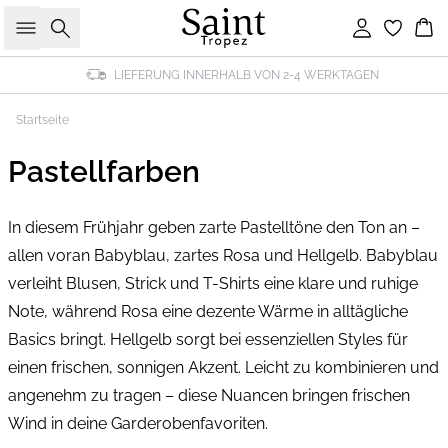
Suche
Einloggen
Wa
LIEFERUNG INNERHALB VON 2-4 WERKTAGEN
Startseite
Pastellfarben
In diesem Frühjahr geben zarte Pastelltöne den Ton an –
allen voran Babyblau, zartes Rosa und Hellgelb. Babyblau
verleiht Blusen, Strick und T-Shirts eine klare und ruhige
Note, während Rosa eine dezente Wärme in alltägliche
Basics bringt. Hellgelb sorgt bei essenziellen Styles für
einen frischen, sonnigen Akzent. Leicht zu kombinieren und
angenehm zu tragen – diese Nuancen bringen frischen
Wind in deine Garderobenfavoriten.