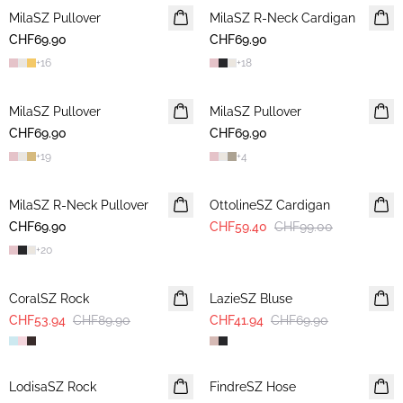
MilaSZ Pullover
NEUHEIT
MilaSZ R-Neck Cardigan
NEUHEIT
CHF69.90
2 FOR 120 CHF
CHF69.90
2 FOR 120 CHF
+
16
+
18
MilaSZ Pullover
NEUHEIT
MilaSZ Pullover
NEUHEIT
CHF69.90
2 FOR 120 CHF
CHF69.90
2 FOR 120 CHF
+
19
+
4
-40%
MilaSZ R-Neck Pullover
NEUHEIT
OttolineSZ Cardigan
CHF69.90
2 FOR 120 CHF
CHF59.40
CHF99.00
+
20
-40%
-40%
CoralSZ Rock
LazieSZ Bluse
CHF53.94
CHF89.90
CHF41.94
CHF69.90
-50%
LodisaSZ Rock
FindreSZ Hose