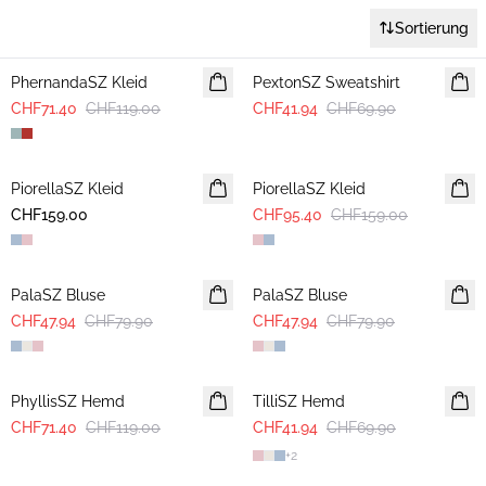
Sortierung
-40%
-40%
PhernandaSZ Kleid
PextonSZ Sweatshirt
CHF71.40
CHF119.00
CHF41.94
CHF69.90
-40%
PiorellaSZ Kleid
PiorellaSZ Kleid
CHF159.00
CHF95.40
CHF159.00
-40%
-40%
PalaSZ Bluse
PalaSZ Bluse
CHF47.94
CHF79.90
CHF47.94
CHF79.90
-40%
-40%
PhyllisSZ Hemd
TilliSZ Hemd
CHF71.40
CHF119.00
CHF41.94
CHF69.90
+
2
-40%
-40%