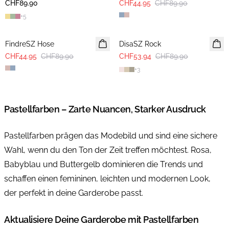
CHF89.90
CHF44.95
CHF89.90
+
5
-50%
-40%
FindreSZ Hose
DisaSZ Rock
CHF44.95
CHF89.90
CHF53.94
CHF89.90
+
3
Pastellfarben – Zarte Nuancen, Starker Ausdruck
Pastellfarben prägen das Modebild und sind eine sichere
Wahl, wenn du den Ton der Zeit treffen möchtest. Rosa,
Babyblau und Buttergelb dominieren die Trends und
schaffen einen femininen, leichten und modernen Look,
der perfekt in deine Garderobe passt.
Aktualisiere Deine Garderobe mit Pastellfarben