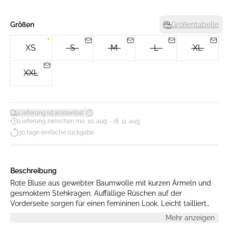
Größen
Größentabelle
XS
S
M
L
XL
XXL
*
Lieferung ist kostenlos!
Lieferung zwischen mo. 10. aug. - di. 11. aug.
30 tage einfache rückgabe
Beschreibung
Rote Bluse aus gewebter Baumwolle mit kurzen Ärmeln und
gesmoktem Stehkragen. Auffällige Rüschen auf der
Vorderseite sorgen für einen femininen Look. Leicht tailliert
mit verdeckter Knopfleiste hinter den Rüschen. Das Model ist
Mehr anzeigen
177 cm groß und trägt Größe M.