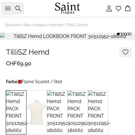
Suche
Einloggen
Wa
Startseite
Alles shoppen
Hemden
TilliSZ Hemd
TilliSZ Hemd
CHF69.90
Farbe:
Flame Scarlet / Red