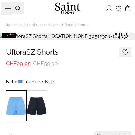
Suche
Einloggen
Wa
Startseite
Alles shoppen
Shorts
UfloraSZ Shorts
-50%
UfloraSZ Shorts
CHF29.95
CHF59.90
Farbe:
Provence / Blue