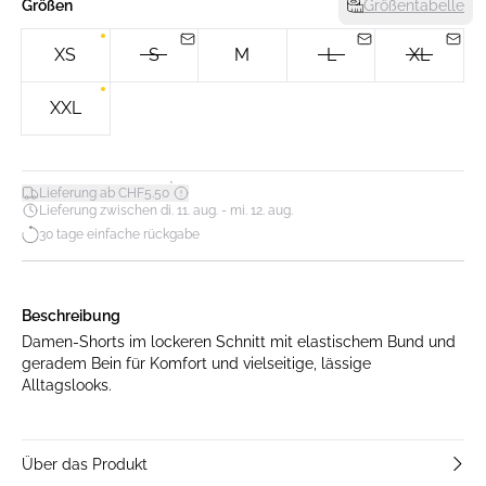
Größen
Größentabelle
XS
S
M
L
XL
XXL
*
Lieferung ab CHF5.50
Lieferung zwischen di. 11. aug. - mi. 12. aug.
30 tage einfache rückgabe
Beschreibung
Damen-Shorts im lockeren Schnitt mit elastischem Bund und
geradem Bein für Komfort und vielseitige, lässige
Alltagslooks.
Über das Produkt