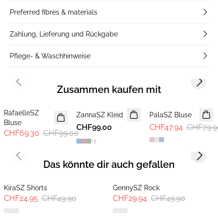
Preferred fibres & materials
Zahlung, Lieferung und Rückgabe
Pflege- & Waschhinweise
Previous slide
Next s
Zusammen kaufen mit
30%
-40%
RafaelleSZ
ZannaSZ Kleid
PalaSZ Bluse
Bluse
CHF99.00
CHF47.94
CHF79.9
CHF69.30
CHF99.00
+
2
Previous slide
Next s
Das könnte dir auch gefallen
KiraSZ Shorts
GennySZ Rock
CHF24.95
CHF49.90
CHF29.94
CHF49.90