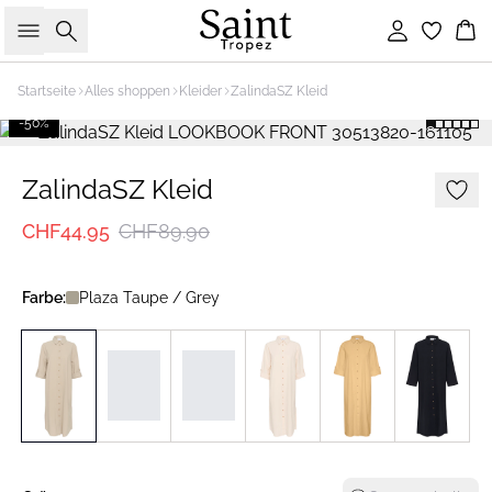
Suche
Einloggen
Wa
Startseite
Alles shoppen
Kleider
ZalindaSZ Kleid
-50%
ZalindaSZ Kleid
CHF44.95
CHF89.90
Farbe:
Plaza Taupe / Grey