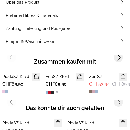
Über das Produkt
Preferred fibres & materials
Zahlung, Lieferung und Rückgabe
Pflege- & Waschhinweise
Previous slide
Next s
Zusammen kaufen mit
-40%
PiddaSZ Kleid
NEUHEIT
EdaSZ Kleid
ZuniSZ
CHF89.90
CHF69.90
CHF53.94
CHF89.
+
18
Previous slide
Next s
Das könnte dir auch gefallen
PiddaSZ Kleid
NEUHEIT
PiddaSZ Kleid
NEUHEIT