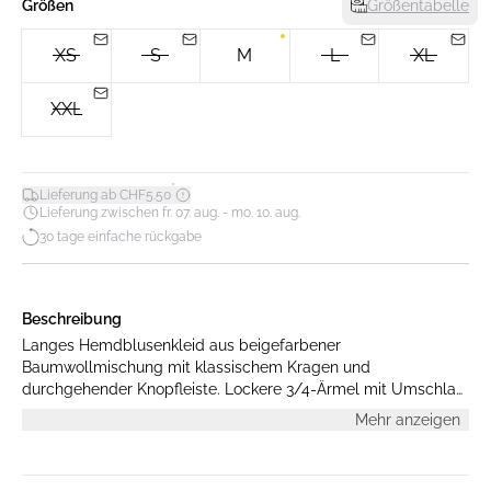
Größen
Größentabelle
XS
S
M
L
XL
XXL
*
Lieferung ab CHF5.50
Lieferung zwischen fr. 07. aug. - mo. 10. aug.
30 tage einfache rückgabe
Beschreibung
Langes Hemdblusenkleid aus beigefarbener
Baumwollmischung mit klassischem Kragen und
durchgehender Knopfleiste. Lockere 3/4-Ärmel mit Umschlag
und Knopf. Bequemer Schnitt mit Seitenschlitzen. Das Model
Mehr anzeigen
ist 176 cm groß und trägt Größe M.