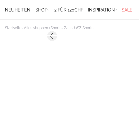
NEUHEITEN
SHOP
2 FÜR 120CHF
INSPIRATION
SALE
Startseite
Alles shoppen
Shorts
ZalindaSZ Shorts
-40%
Previous slide