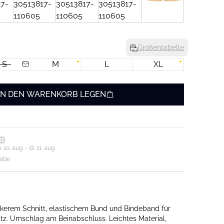
Größentabelle
S
M
L
XL
IN DEN WARENKORB LEGEN
0. aug. - di. 11. aug.
gabe
kerem Schnitt, elastischem Bund und Bindeband für
tz. Umschlag am Beinabschluss. Leichtes Material,