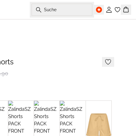
Suche
Einloggen
Ware
-40%
orts
.90