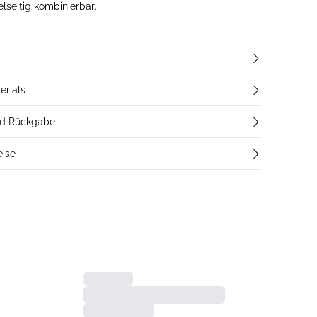
elseitig kombinierbar.
erials
nd Rückgabe
eise