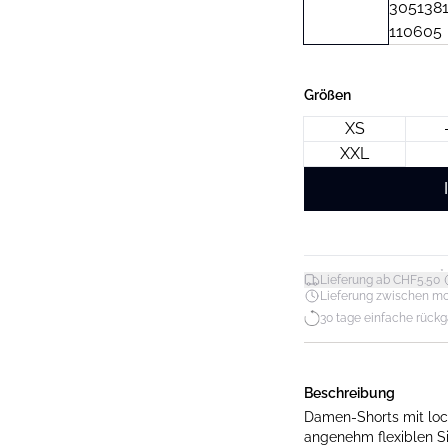
Größen
XS
XXL
*
Lieferung ab CHF5.50
Lieferung zwischen mo. 1
30 tage einfache rück
Beschreibung
Damen-Shorts mit loc
angenehm flexiblen Si