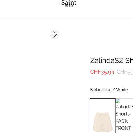
-40%
Next slide
ZalindaSZ Sh
CHF35.94
CHF59
Farbe:
Ice / White