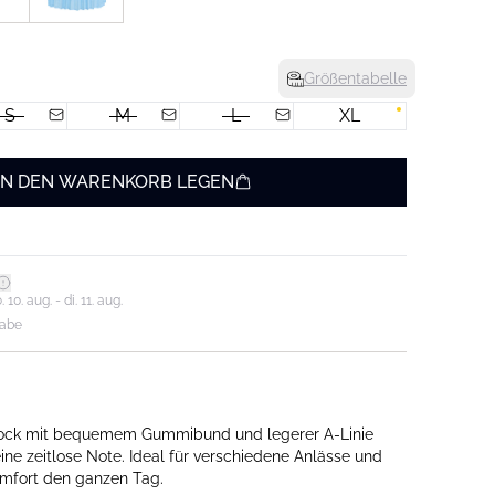
Größentabelle
S
M
L
XL
IN DEN WARENKORB LEGEN
0. aug. - di. 11. aug.
gabe
dirock mit bequemem Gummibund und legerer A-Linie
eine zeitlose Note. Ideal für verschiedene Anlässe und
fort den ganzen Tag.