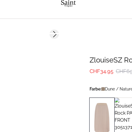
-50%
Next slide
ZlouiseSZ R
CHF34.95
CHF69
Farbe:
Dune / Natur