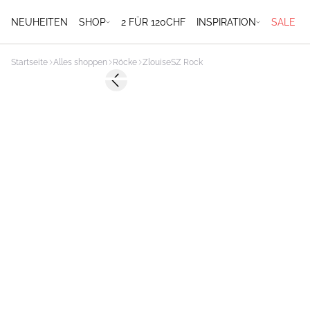
NEUHEITEN
SHOP
2 FÜR 120CHF
INSPIRATION
SALE
Startseite
Alles shoppen
Röcke
ZlouiseSZ Rock
-50%
Previous slide