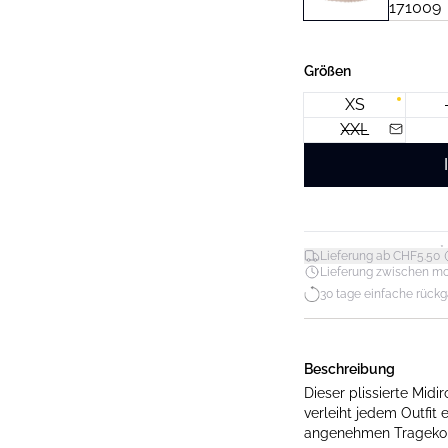
Größen
XS
XXL
*
Lieferung ab CHF5.50
Lieferung zwischen mo. 1
30 tage einfache rück
Beschreibung
Dieser plissierte Mi
verleiht jedem Outfit 
angenehmen Tragekom