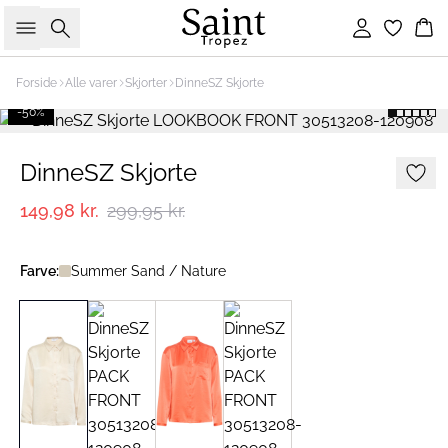
Søg
Log ind
Ku
Forside
Alle varer
Skjorter
DinneSZ Skjorte
-50%
DinneSZ Skjorte
149,98 kr.
299,95 kr.
Farve:
Summer Sand / Nature