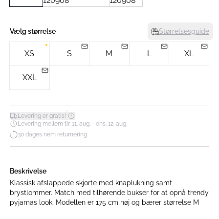
Vælg størrelse
Størrelsesguide
XS
S
M
L
XL
XXL
*
Levering er gratis!
Levering mellem tir. 11. aug. - ons. 12. aug.
30 dages nem returnering
Beskrivelse
Klassisk afslappede skjorte med knaplukning samt
brystlommer. Match med tilhørende bukser for at opnå trendy
pyjamas look. Modellen er 175 cm høj og bærer størrelse M