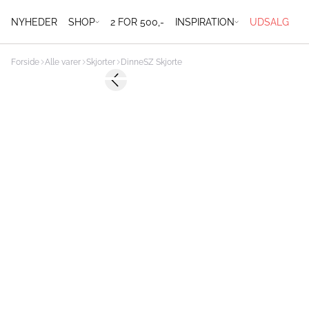
NYHEDER
SHOP
2 FOR 500,-
INSPIRATION
UDSALG
Forside
Alle varer
Skjorter
DinneSZ Skjorte
-50%
Previous slide