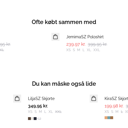
Ofte købt sammen med
-40%
JemimaSZ Poloshirt
95 kr.
239,97 kr.
399,95 kr.
XL
XS
S
M
L
XL
XXL
Du kan måske også lide
-50%
LiljaSZ Skjorte
NYHED
KiraSZ Skjor
349,95 kr.
199,98 kr.
3
XS
S
M
L
XL
XXL
XS
S
M
L
X
+
12