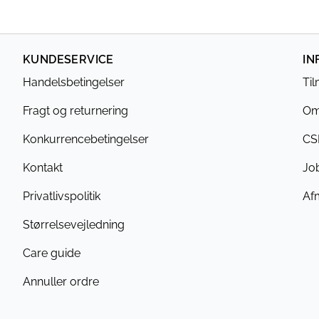
KUNDESERVICE
IN
Handelsbetingelser
Ti
Fragt og returnering
Om
Konkurrencebetingelser
CS
Kontakt
Jo
Privatlivspolitik
Af
Størrelsevejledning
Care guide
Annuller ordre