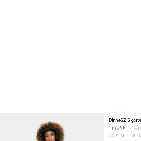
-50%
DinneSZ Skjort
149,98 kr.
299,9
XS
S
M
L
XL