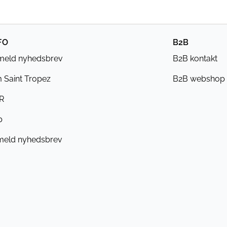
FO
B2B
lmeld nyhedsbrev
B2B kontakt
 Saint Tropez
B2B webshop
R
b
meld nyhedsbrev