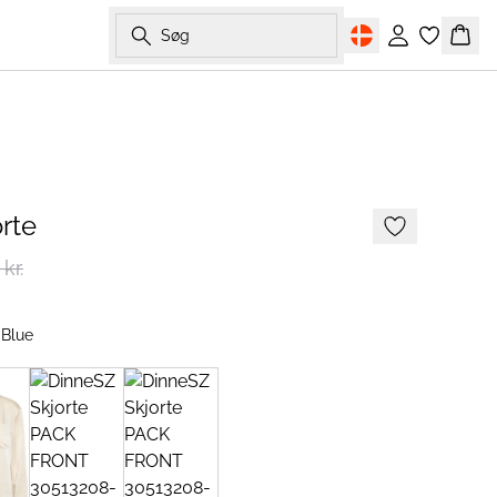
Søg
Log ind
Kurv
-50%
rte
kr.
 Blue