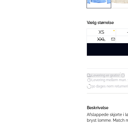
Vælg størrelse
XS
XXL
*
Levering er gratis!
Levering mellem man. 10. 
30 dages nem returner
Beskrivelse
Afslappede skjorte i 
bryst lomme. Match m