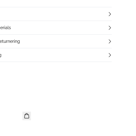
erials
returnering
g