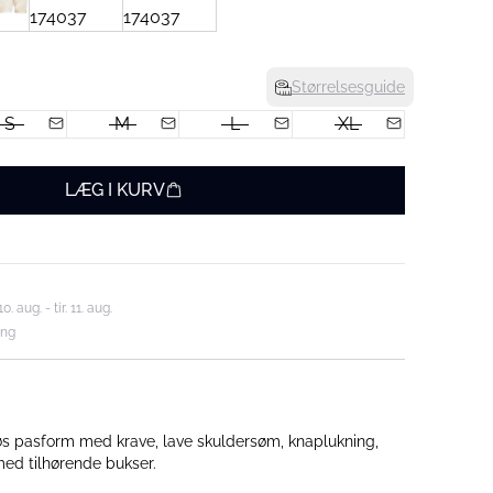
Størrelsesguide
S
M
L
XL
LÆG I KURV
aug. - tir. 11. aug.
ing
løs pasform med krave, lave skuldersøm, knaplukning,
ed tilhørende bukser.