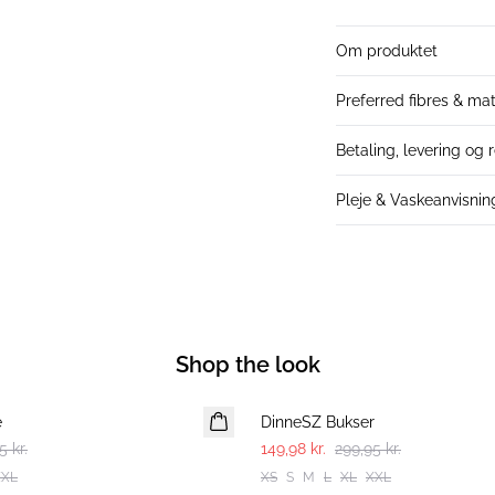
Om produktet
Preferred fibres & mat
Betaling, levering og 
Pleje & Vaskeanvisnin
Shop the look
-50%
e
DinneSZ Bukser
5 kr.
149,98 kr.
299,95 kr.
XXL
XS
S
M
L
XL
XXL