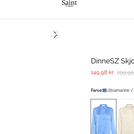
-50%
Next slide
DinneSZ Skjo
149,98 kr.
299,95 
Farve:
Ultramarine /