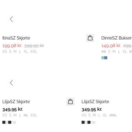
Previous slide
-50%
-50%
ItinaSZ Skjorte
DinneSZ Bukser
199,98 kr.
399,95 kr.
149,98 kr.
299,
XS
S
M
L
XL
XXL
XS
S
M
L
XL
X
Previous slide
LiljaSZ Skjorte
NYHED
LiljaSZ Skjorte
NYHED
349,95 kr.
349,95 kr.
XS
S
M
L
XL
XXL
XS
S
M
L
XL
XXL
+
12
+
12