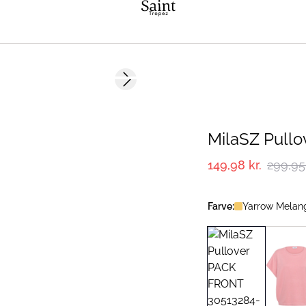
-50%
Next slide
MilaSZ Pullo
149,98 kr.
299,95 
Farve:
Yarrow Melan