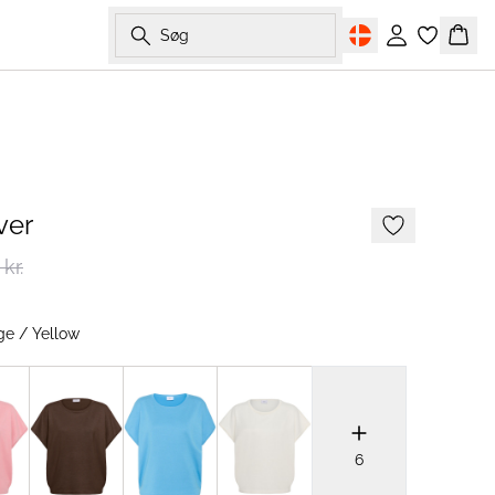
Søg
Log ind
Kurv
-50%
ver
kr.
ge / Yellow
6