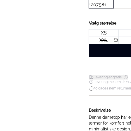
Vælg størrelse
XS
XXL
*
Levering er gratis!
Levering mellem tir. 11. 
30 dages nem returner
Beskrivelse
Denne dametop har en
ærmer for komfort hel
minimalistiske design, 