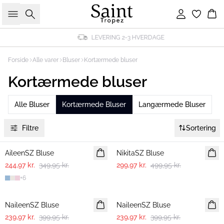
Søg
Log ind
Ku
LEVERING 2-3 HVERDAGE
Forside
Alle varer
Bluser
Kortærmede bluser
Kortærmede bluser
Alle Bluser
Kortærmede Bluser
Langærmede Bluser
Filtre
Sortering
30%
-40%
AileenSZ Bluse
NikitaSZ Bluse
244,97 kr.
349,95 kr.
299,97 kr.
499,95 kr.
+
6
-40%
-40%
NaileenSZ Bluse
NaileenSZ Bluse
239,97 kr.
399,95 kr.
239,97 kr.
399,95 kr.