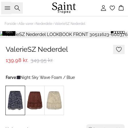
Søg
Log ind
Ku
Forside
Alle varer
Nederdele
ValerieSZ Nederdel
-60%
ValerieSZ Nederdel
139,98 kr.
349,95 kr.
Farve:
Night Sky Wave Foam / Blue