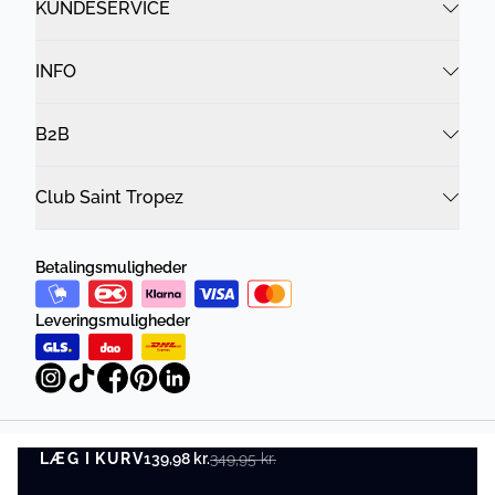
KUNDESERVICE
INFO
B2B
Club Saint Tropez
Betalingsmuligheder
Leveringsmuligheder
LÆG I KURV
Privatlivspolitik
Vilkår og betingelser
139,98 kr.
349,95 kr.
LÆG I KURV