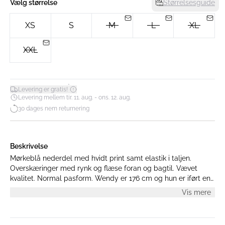
Vælg størrelse
Størrelsesguide
XS
S
M
L
XL
XXL
*
Levering er gratis!
Levering mellem tir. 11. aug. - ons. 12. aug.
30 dages nem returnering
Beskrivelse
Mørkeblå nederdel med hvidt print samt elastik i taljen.
Overskæringer med rynk og flæse foran og bagtil. Vævet
kvalitet. Normal pasform. Wendy er 176 cm og hun er iført en
str. M.
Vis mere