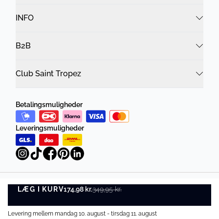
INFO
B2B
Club Saint Tropez
Betalingsmuligheder
Leveringsmuligheder
LÆG I KURV
Privatlivspolitik
Vilkår og betingelser
174,98 kr.
349,95 kr.
LÆG I KURV
©
DK Company Online A/S
2026
Levering mellem mandag 10. august - tirsdag 11. august