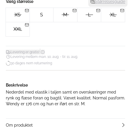
Vælg størrelse
Størrelsesguide
XS
S
M
L
XL
XXL
*
Levering er gratis!
Levering mellem man. 10. aug. - tir. 11. aug.
30 dages nem returnering
Beskrivelse
Nederdel med elastik i taljen samt en overskæringer med
rynk og flæse foran og bagtil. Vævet kvalitet. Normal pasform.
Wendy er 176 cm og hun er iført en str. M.
Om produktet