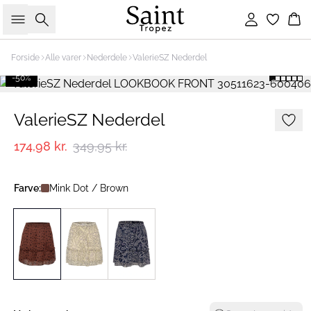
Søg
Log ind
Ku
Forside
Alle varer
Nederdele
ValerieSZ Nederdel
-50%
ValerieSZ Nederdel
174,98 kr.
349,95 kr.
Farve:
Mink Dot / Brown