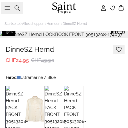
Suche
Einloggen
Wa
Startseite
Alles shoppen
Hemden
DinneSZ Hemd
-50%
DinneSZ Hemd
CHF24.95
CHF49.90
Farbe:
Ultramarine / Blue