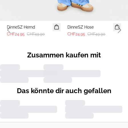
-50%
-50%
DinneSZ Hemd
DinneSZ Hose
Previous slide
Next 
CHF24.95
CHF49.90
CHF24.95
CHF49.90
Zusammen kaufen mit
Das könnte dir auch gefallen