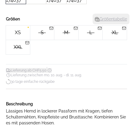
Größen
Größentabelle
XS
S
M
L
XL
XXL
*
Lieferung ab CHF5.50
Lieferung zwischen mo. 10. aug. - di. 11. aug.
30 tage einfache rückgabe
Beschreibung
Lässiges Hemd in lockerer Passform mit Kragen, tiefen
Schulternähten, Knopfleiste und Brusttasche. Kombinieren Sie
es mit passenden Hosen.