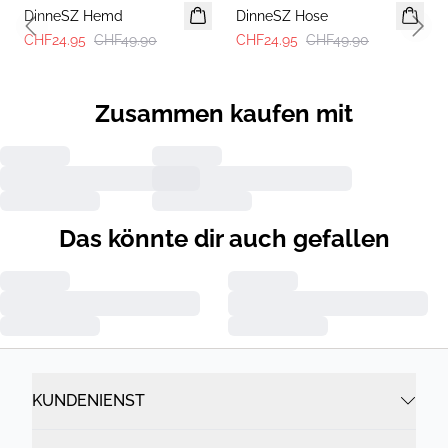
DinneSZ Hemd
DinneSZ Hose
Previous slide
Next 
CHF24.95
CHF49.90
CHF24.95
CHF49.90
Zusammen kaufen mit
Das könnte dir auch gefallen
KUNDENIENST