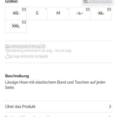
Größen
Größentabelle
XS
S
M
L
XL
XXL
*
Lieferung ab CHF5.50
Lieferung zwischen fr. 07. aug. - mo. 10. aug.
30 tage einfache rückgabe
Beschreibung
Lässige Hose mit elastischem Bund und Taschen auf jeder
Seite.
Über das Produkt