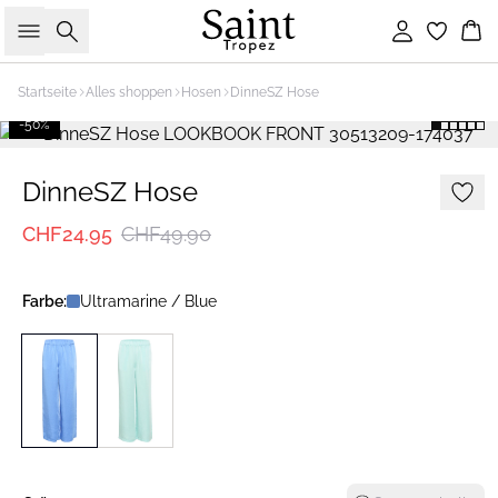
Suche
Einloggen
Wa
Startseite
Alles shoppen
Hosen
DinneSZ Hose
-50%
DinneSZ Hose
CHF24.95
CHF49.90
Farbe:
Ultramarine / Blue