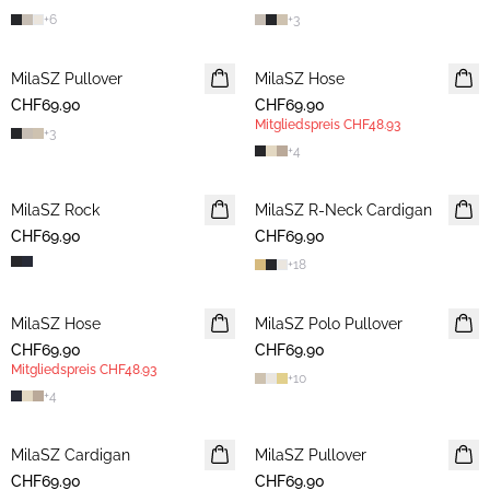
+
6
+
3
MilaSZ Pullover
2 FOR 120 CHF
MilaSZ Hose
MITGLIEDERANGEBOT
CHF69.90
CHF69.90
Mitgliedspreis
CHF48.93
+
3
+
4
MilaSZ Rock
MilaSZ R-Neck Cardigan
2 FOR 120 CHF
CHF69.90
CHF69.90
+
18
MilaSZ Hose
NEUHEIT
MilaSZ Polo Pullover
NEUHEIT
CHF69.90
MITGLIEDERANGEBOT
CHF69.90
2 FOR 120 CHF
Mitgliedspreis
CHF48.93
+
10
+
4
MilaSZ Cardigan
2 FOR 120 CHF
MilaSZ Pullover
2 FOR 120 CHF
CHF69.90
CHF69.90