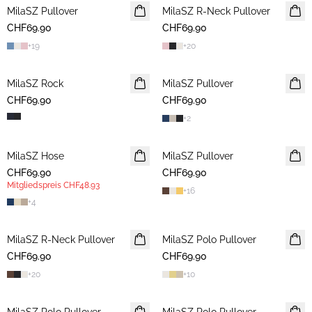
MilaSZ Pullover
NEUHEIT
MilaSZ R-Neck Pullover
NEUHEIT
CHF69.90
2 FOR 120 CHF
CHF69.90
2 FOR 120 CHF
+
19
+
20
MilaSZ Rock
NEUHEIT
MilaSZ Pullover
NEUHEIT
CHF69.90
CHF69.90
2 FOR 120 CHF
+
2
MilaSZ Hose
NEUHEIT
MilaSZ Pullover
2 FOR 120 CHF
CHF69.90
MITGLIEDERANGEBOT
CHF69.90
Mitgliedspreis
CHF48.93
+
16
+
4
MilaSZ R-Neck Pullover
2 FOR 120 CHF
MilaSZ Polo Pullover
2 FOR 120 CHF
CHF69.90
CHF69.90
+
20
+
10
2 FOR 120 CHF
2 FOR 120 CHF