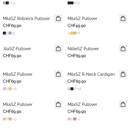
+
9
+
9
MilaSZ Rollneck Pullover
2 FOR 120 CHF
MilaSZ Pullover
2 FOR 120 CHF
CHF69.90
CHF49.90
+
9
+
8
JilaSZ Pullover
NEUHEIT
NillieSZ Pullover
NEUHEIT
CHF69.90
2 FOR 120 CHF
CHF69.90
2 FOR 120 CHF
MilaSZ Pullover
NEUHEIT
MilaSZ R-Neck Cardigan
NEUHEIT
CHF69.90
2 FOR 120 CHF
CHF69.90
2 FOR 120 CHF
+
16
+
18
MilaSZ Pullover
NEUHEIT
MilaSZ Pullover
NEUHEIT
CHF69.90
2 FOR 120 CHF
CHF69.90
2 FOR 120 CHF
+
19
+
4