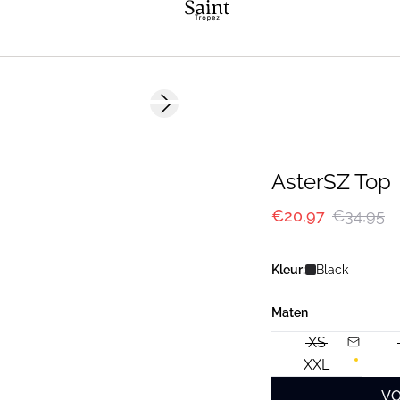
-40%
Next slide
AsterSZ Top
€20,97
€34,95
Kleur:
Black
Maten
XS
XXL
VO