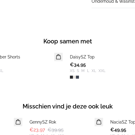
Onderhoud & Wasinstr
Koop samen met
ber Shorts
DaisySZ Top
€34,95
XL
XS
S
M
L
XL
XXL
Misschien vind je deze ook leuk
-40%
GennySZ Rok
NaciaSZ To
NIEUWE
€23,97
€39,95
€49,95