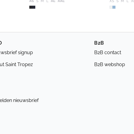
XS
S
M
L
XL
XXL
XS
S
M
L
X
O
B2B
wsbrief signup
B2B contact
t Saint Tropez
B2B webshop
lden nieuwsbrief