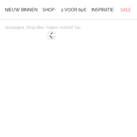
NIEUW BINNEN
SHOP
2 VOOR 65€
INSPIRATIE
SALE
Voorpagina
Shop alles
Topjes
AsterSZ Top
-40%
Previous slide