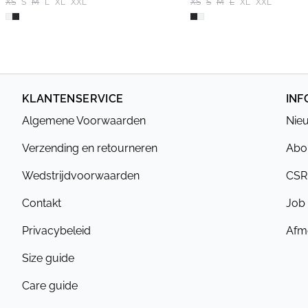
XS
S
M
L
XL
XXL
XS
S
M
L
XL
XXL
KLANTENSERVICE
INF
Algemene Voorwaarden
Nieu
Verzending en retourneren
Abou
Wedstrijdvoorwaarden
CSR
Contakt
Job
Privacybeleid
Afme
Size guide
Care guide