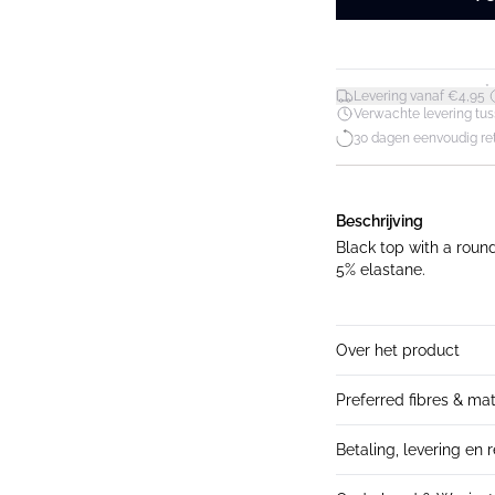
*
Levering vanaf €4,95
Verwachte levering tuss
30 dagen eenvoudig re
Beschrijving
Black top with a roun
5% elastane.
Over het product
Preferred fibres & mat
Betaling, levering en 