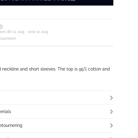
en din 11. aug. - woe 12. aug.
tourneren
d neckline and short sleeves. The top is 95% cotton and
erials
retournering