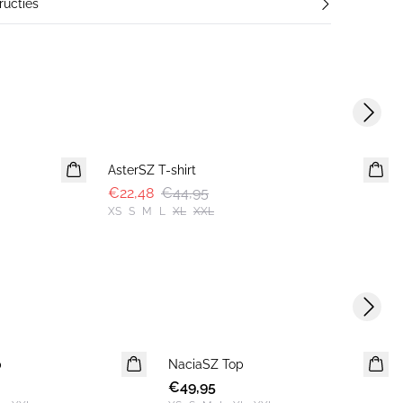
ucties
Next s
-50%
AsterSZ T-shirt
€22,48
€44,95
XS
S
M
L
XL
XXL
Next s
p
NaciaSZ Top
NIEUWE
€49,95