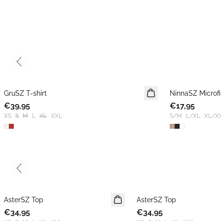
Previous slide
GruSZ T-shirt
NIEUWE
NinnaSZ Microfi
€39,95
€17,95
XS
S
M
L
XL
XXL
S/M
L/XL
XL/X
Previous slide
AsterSZ Top
AsterSZ Top
€34,95
€34,95