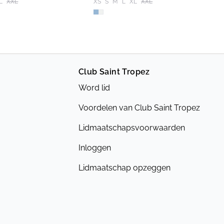
L
XXL
XS
S
M
L
XL
XXL
Club Saint Tropez
Word lid
Voordelen van Club Saint Tropez
Lidmaatschapsvoorwaarden
Inloggen
Lidmaatschap opzeggen