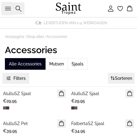
Zoeken
Inloggen
Wi
LEVERTIJDEN VAN 2-4 WERKDAGEN
Voorpagina
Shop alles
Accessories
Accessories
Alle Accessories
Mutsen
Sjaals
Filters
Sorteren
AlulluSZ Sjaal
NIEUWE
AlulluSZ Sjaal
NIEUWE
€29,95
€29,95
AlulluSZ Pet
NIEUWE
FalbertaSZ Sjaal
NIEUWE
€39,95
€34,95