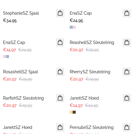
StephanieSZ Sjaal
NIEUWE
EnaSZ Cap
NIEUWE
€34,95
€24,95
-40%
30%
EnaSZ Cap
ReashellSZ Sleutelring
€14,97
€24,95
€20,97
€29,95
30%
30%
RosashellSZ Sjaal
RherrySZ Sleutelring
€20,97
€29,95
€20,97
€29,95
30%
-40%
RarfishSZ Sleutelring
JanettSZ Hoed
€20,97
€29,95
€14,97
€24,95
-40%
-40%
JanettSZ Hoed
PernulleSZ Sleutelring